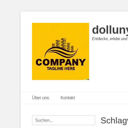
dollun
Entdecke, erlebe und
Primäres Menü
Zum
Über uns
Kontakt
Inhalt
springen
Suche
Schlag
nach: