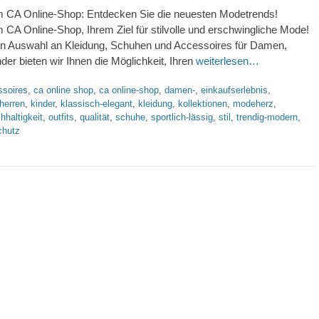
 CA Online-Shop: Entdecken Sie die neuesten Modetrends!
CA Online-Shop, Ihrem Ziel für stilvolle und erschwingliche Mode!
ten Auswahl an Kleidung, Schuhen und Accessoires für Damen,
der bieten wir Ihnen die Möglichkeit, Ihren
weiterlesen…
orte
ssoires
,
ca online shop
,
ca online-shop
,
damen-
,
einkaufserlebnis
,
herren
,
kinder
,
klassisch-elegant
,
kleidung
,
kollektionen
,
modeherz
,
hhaltigkeit
,
outfits
,
qualität
,
schuhe
,
sportlich-lässig
,
stil
,
trendig-modern
,
chutz