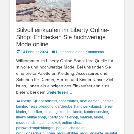
Stilvoll einkaufen im Liberty Online-
Shop: Entdecken Sie hochwertige
Mode online
Posted
14 Februar 2024
Hinterlasse einen Kommentar
on
Willkommen im Liberty Online-Shop: Ihre Quelle für
stilvolle und hochwertige Mode! Bei uns finden Sie
eine breite Palette an Kleidung, Accessoires und
Schuhen für Damen, Herren und Kinder. Unser Ziel
ist es, Ihnen ein einzigartiges Einkaufserlebnis zu
bieten, bei dem
weiterlesen…
Kategorien
Schlagworte
liberty
abendkleid
,
accessoires
,
bew
,
damen-
,
design
,
familie
,
freizeitkleidung
,
garderobe
,
handwerkskunst
,
herren
,
kinder
,
klassiker
,
kleidung
,
komfort
,
konto
,
kundenservice
,
liberty online shop
,
liberty online-shop
,
marken
,
mode
,
modetrends
,
nachhaltigkeit
,
online-shop
,
passwortempfehlungen
,
persönliche daten
,
produktbeschreibungen
,
produktbilder
,
produktpalette
,
qualität
,