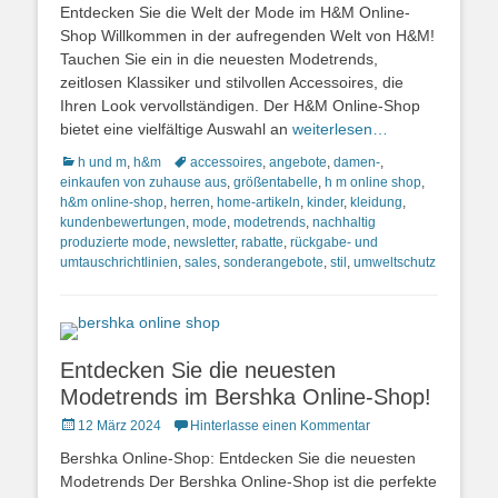
Entdecken Sie die Welt der Mode im H&M Online-
Shop Willkommen in der aufregenden Welt von H&M!
Tauchen Sie ein in die neuesten Modetrends,
zeitlosen Klassiker und stilvollen Accessoires, die
Ihren Look vervollständigen. Der H&M Online-Shop
bietet eine vielfältige Auswahl an
weiterlesen…
Kategorien
Schlagworte
h und m
,
h&m
accessoires
,
angebote
,
damen-
,
einkaufen von zuhause aus
,
größentabelle
,
h m online shop
,
h&m online-shop
,
herren
,
home-artikeln
,
kinder
,
kleidung
,
kundenbewertungen
,
mode
,
modetrends
,
nachhaltig
produzierte mode
,
newsletter
,
rabatte
,
rückgabe- und
umtauschrichtlinien
,
sales
,
sonderangebote
,
stil
,
umweltschutz
Entdecken Sie die neuesten
Modetrends im Bershka Online-Shop!
Posted
12 März 2024
Hinterlasse einen Kommentar
on
Bershka Online-Shop: Entdecken Sie die neuesten
Modetrends Der Bershka Online-Shop ist die perfekte