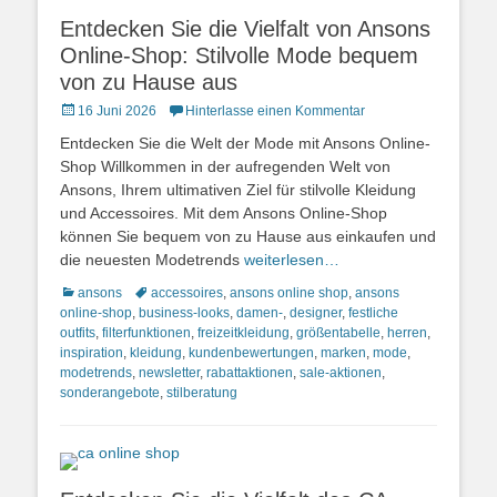
Entdecken Sie die Vielfalt von Ansons
Online-Shop: Stilvolle Mode bequem
von zu Hause aus
Posted
16 Juni 2026
Hinterlasse einen Kommentar
on
Entdecken Sie die Welt der Mode mit Ansons Online-
Shop Willkommen in der aufregenden Welt von
Ansons, Ihrem ultimativen Ziel für stilvolle Kleidung
und Accessoires. Mit dem Ansons Online-Shop
können Sie bequem von zu Hause aus einkaufen und
die neuesten Modetrends
weiterlesen…
Kategorien
Schlagworte
ansons
accessoires
,
ansons online shop
,
ansons
online-shop
,
business-looks
,
damen-
,
designer
,
festliche
outfits
,
filterfunktionen
,
freizeitkleidung
,
größentabelle
,
herren
,
inspiration
,
kleidung
,
kundenbewertungen
,
marken
,
mode
,
modetrends
,
newsletter
,
rabattaktionen
,
sale-aktionen
,
sonderangebote
,
stilberatung