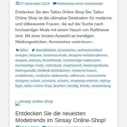
Posted
07 November 2024
Hinterlasse einen Kommentar
on
Entdecken Sie den Taifun Online Shop Der Taifun
Online Shop ist die ultimative Destination für moderne
und stilbewusste Frauen, die auf der Suche nach
hochwertiger Mode mit einem Hauch von Raffinesse
sind. Mit einer breiten Auswahl an trendigen
Kleidungsstücken, Accessoires
weiterlesen…
Kategorien
Schlagworte
taifun
abendkleider
,
accessoires
,
aufmerksamkeit
erregen
,
bequem
,
business-looks
,
designer-kollaborationen
,
elegant
,
exklusiv
,
freizeitmode
,
hochwertige materialien
,
hochwertige mode
,
individuell
,
inspirierend
,
kleidungsstücke
,
lieblingsoutfit
,
limitierte kollektionen
,
moderne frauen
,
modetrends
,
modische statements
,
raffinesse
,
renommierte
designer
,
schals
,
schmuck
,
schuhe
,
shopping-erlebnis
,
styling-
tipps
,
taifun online shop
,
taschen
,
trendig
,
trends
,
verarbeitung
Entdecken Sie die neuesten
Modetrends im Sinsay Online-Shop!