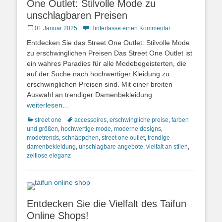
One Outlet: Stilvolle Mode zu
unschlagbaren Preisen
Posted
01 Januar 2025
Hinterlasse einen Kommentar
on
Entdecken Sie das Street One Outlet: Stilvolle Mode
zu erschwinglichen Preisen Das Street One Outlet ist
ein wahres Paradies für alle Modebegeisterten, die
auf der Suche nach hochwertiger Kleidung zu
erschwinglichen Preisen sind. Mit einer breiten
Auswahl an trendiger Damenbekleidung
weiterlesen…
Kategorien
Schlagworte
street one
accessoires
,
erschwingliche preise
,
farben
und größen
,
hochwertige mode
,
moderne designs
,
modetrends
,
schnäppchen
,
street one outlet
,
trendige
damenbekleidung
,
unschlagbare angebote
,
vielfalt an stilen
,
zeitlose eleganz
Entdecken Sie die Vielfalt des Taifun
Online Shops!