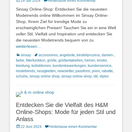
Posted
19 Juli 2024
Hinterlasse einen Kommentar
on
Sinsay Online-Shop: Entdecken Sie die neuesten
Modetrends online Willkommen im Sinsay Online-
Shop, Ihrem Ziel für trendige Mode zu
erschwinglichen Preisen! Tauchen Sie ein in eine Welt
voller Stil, Vielfalt und Inspiration und entdecken Sie
die neuesten Modetrends bequem von zu
weiterlesen…
Kategorien
Schlagworte
sinsay
accessoires
,
angebote
,
bestellprozess
,
damen-
,
farbe
,
filterfunktion
,
größe
,
größentabellen
,
herren
,
kinder
,
kleidung
,
kollektionen
,
kundenbewertungen
,
kundenservice
,
modetrends
,
neuigkeiten
,
newsletter
,
passform
,
preis
,
rabatte
,
schuhe
,
sinsay online shop
,
sinsay online-shop
,
stil
,
styles
Entdecken Sie die Vielfalt des H&M
Online-Shops: Mode für jeden Stil und
Anlass
Posted
22 Juni 2024
Hinterlasse einen Kommentar
on