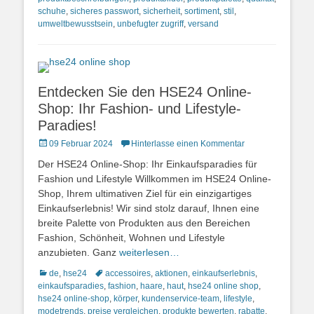
schuhe
,
sicheres passwort
,
sicherheit
,
sortiment
,
stil
,
umweltbewusstsein
,
unbefugter zugriff
,
versand
Entdecken Sie den HSE24 Online-
Shop: Ihr Fashion- und Lifestyle-
Paradies!
Posted
09 Februar 2024
Hinterlasse einen Kommentar
on
Der HSE24 Online-Shop: Ihr Einkaufsparadies für
Fashion und Lifestyle Willkommen im HSE24 Online-
Shop, Ihrem ultimativen Ziel für ein einzigartiges
Einkaufserlebnis! Wir sind stolz darauf, Ihnen eine
breite Palette von Produkten aus den Bereichen
Fashion, Schönheit, Wohnen und Lifestyle
anzubieten. Ganz
weiterlesen…
Kategorien
Schlagworte
de
,
hse24
accessoires
,
aktionen
,
einkaufserlebnis
,
einkaufsparadies
,
fashion
,
haare
,
haut
,
hse24 online shop
,
hse24 online-shop
,
körper
,
kundenservice-team
,
lifestyle
,
modetrends
,
preise vergleichen
,
produkte bewerten
,
rabatte
,