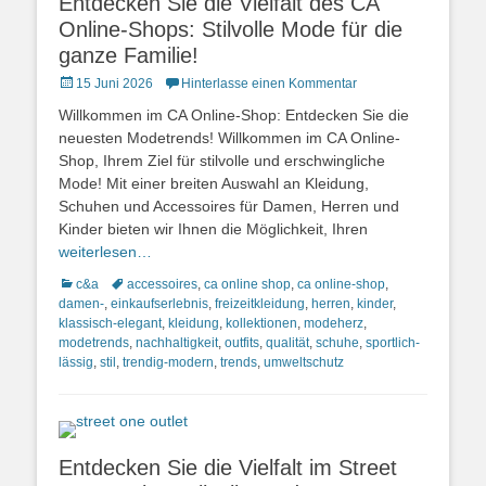
Entdecken Sie die Vielfalt des CA
Online-Shops: Stilvolle Mode für die
ganze Familie!
Posted
15 Juni 2026
Hinterlasse einen Kommentar
on
Willkommen im CA Online-Shop: Entdecken Sie die
neuesten Modetrends! Willkommen im CA Online-
Shop, Ihrem Ziel für stilvolle und erschwingliche
Mode! Mit einer breiten Auswahl an Kleidung,
Schuhen und Accessoires für Damen, Herren und
Kinder bieten wir Ihnen die Möglichkeit, Ihren
weiterlesen…
Kategorien
Schlagworte
c&a
accessoires
,
ca online shop
,
ca online-shop
,
damen-
,
einkaufserlebnis
,
freizeitkleidung
,
herren
,
kinder
,
klassisch-elegant
,
kleidung
,
kollektionen
,
modeherz
,
modetrends
,
nachhaltigkeit
,
outfits
,
qualität
,
schuhe
,
sportlich-
lässig
,
stil
,
trendig-modern
,
trends
,
umweltschutz
Entdecken Sie die Vielfalt im Street