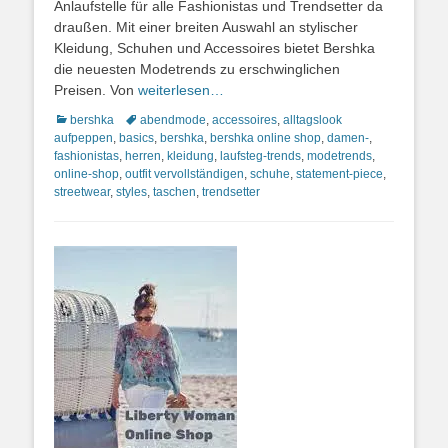
Anlaufstelle für alle Fashionistas und Trendsetter da
draußen. Mit einer breiten Auswahl an stylischer
Kleidung, Schuhen und Accessoires bietet Bershka
die neuesten Modetrends zu erschwinglichen
Preisen. Von
weiterlesen…
Kategorien
Schlagworte
bershka
abendmode
,
accessoires
,
alltagslook
aufpeppen
,
basics
,
bershka
,
bershka online shop
,
damen-
,
fashionistas
,
herren
,
kleidung
,
laufsteg-trends
,
modetrends
,
online-shop
,
outfit vervollständigen
,
schuhe
,
statement-piece
,
streetwear
,
styles
,
taschen
,
trendsetter