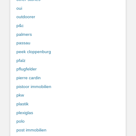
oui
outdoorer
p&c
palmers
passau
peek cloppenburg
pfalz
pflugfelder
pierre cardin
pistoor immobilien
pkw
plastik
plexiglas
polo
post immobilien