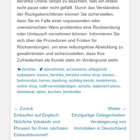
Bershka Online-Shops zu beachten, falls ein Artikel
nicht passt oder nicht gefällt. Durch das Verständnis
der Rückgaberichtlinien können Sie sicherstellen,
dass Sie im Falle einer unpassenden oder
unerwünschten Ware problemlos eine Rücksendung
oder Umtausch vornehmen können. Informieren Sie
sich über die Prozeduren und Fristen für
Rücksendungen, um eine reibungslose Abwicklung zu
gewährleisten und sicherzustellen, dass Ihre
Zufriedenheit als Kunde stets im Vordergrund steht.
Kategorien
Schlagworte
bershka
abendmode
,
accessoires
,
alltagslook
aufpeppen
,
basics
,
bershka
,
bershka online shop
,
damen-
,
fashionistas
,
herren
,
kleidung
,
laufsteg-trends
,
modetrends
,
online-shop
,
outfit vervollständigen
,
schuhe
,
statement-piece
,
streetwear
,
styles
,
taschen
,
trendsetter
Beitragsnavigation
← Zurück
Weiter →
Vorheriger
Nächster
Einkaufen auf Englisch:
Einzigartige Gelegenheiten:
Beitrag:
Beitrag:
Nützliche Vokabeln und
Versteigerung von
Phrasen für Ihren nächsten
Immobilien in Deutschland
Einkaufsbummel!