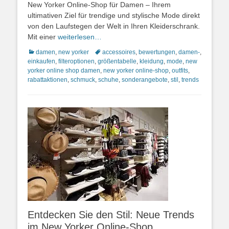
New Yorker Online-Shop für Damen – Ihrem
ultimativen Ziel für trendige und stylische Mode direkt
von den Laufstegen der Welt in Ihren Kleiderschrank.
Mit einer
weiterlesen…
Kategorien
Schlagworte
damen
,
new yorker
accessoires
,
bewertungen
,
damen-
,
einkaufen
,
filteroptionen
,
größentabelle
,
kleidung
,
mode
,
new
yorker online shop damen
,
new yorker online-shop
,
outfits
,
rabattaktionen
,
schmuck
,
schuhe
,
sonderangebote
,
stil
,
trends
Entdecken Sie den Stil: Neue Trends
im New Yorker Online-Shop