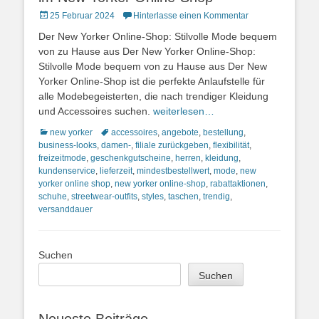
Posted
25 Februar 2024
Hinterlasse einen Kommentar
on
Der New Yorker Online-Shop: Stilvolle Mode bequem
von zu Hause aus Der New Yorker Online-Shop:
Stilvolle Mode bequem von zu Hause aus Der New
Yorker Online-Shop ist die perfekte Anlaufstelle für
alle Modebegeisterten, die nach trendiger Kleidung
und Accessoires suchen.
weiterlesen…
Kategorien
Schlagworte
new yorker
accessoires
,
angebote
,
bestellung
,
business-looks
,
damen-
,
filiale zurückgeben
,
flexibilität
,
freizeitmode
,
geschenkgutscheine
,
herren
,
kleidung
,
kundenservice
,
lieferzeit
,
mindestbestellwert
,
mode
,
new
yorker online shop
,
new yorker online-shop
,
rabattaktionen
,
schuhe
,
streetwear-outfits
,
styles
,
taschen
,
trendig
,
versanddauer
Suchen
Suchen