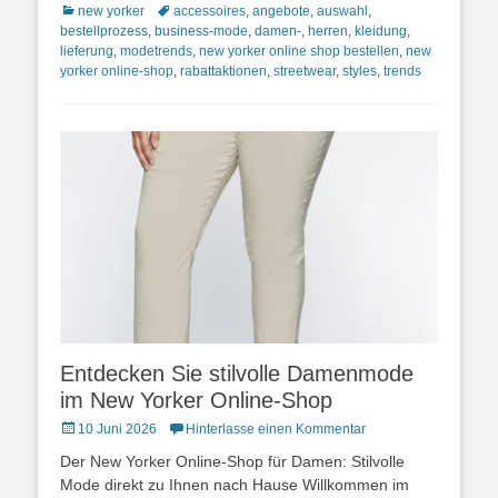
Kategorien
Schlagworte
new yorker
accessoires
,
angebote
,
auswahl
,
bestellprozess
,
business-mode
,
damen-
,
herren
,
kleidung
,
lieferung
,
modetrends
,
new yorker online shop bestellen
,
new
yorker online-shop
,
rabattaktionen
,
streetwear
,
styles
,
trends
Entdecken Sie stilvolle Damenmode
im New Yorker Online-Shop
Posted
10 Juni 2026
Hinterlasse einen Kommentar
on
Der New Yorker Online-Shop für Damen: Stilvolle
Mode direkt zu Ihnen nach Hause Willkommen im