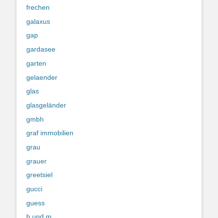
frechen
galaxus
gap
gardasee
garten
gelaender
glas
glasgeländer
gmbh
graf immobilien
grau
grauer
greetsiel
gucci
guess
h und m