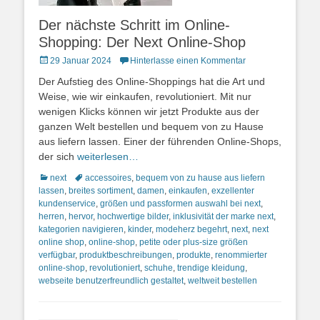
Der nächste Schritt im Online-
Shopping: Der Next Online-Shop
Posted
29 Januar 2024
Hinterlasse einen Kommentar
on
Der Aufstieg des Online-Shoppings hat die Art und
Weise, wie wir einkaufen, revolutioniert. Mit nur
wenigen Klicks können wir jetzt Produkte aus der
ganzen Welt bestellen und bequem von zu Hause
aus liefern lassen. Einer der führenden Online-Shops,
der sich
weiterlesen…
Kategorien
Schlagworte
next
accessoires
,
bequem von zu hause aus liefern
lassen
,
breites sortiment
,
damen
,
einkaufen
,
exzellenter
kundenservice
,
größen und passformen auswahl bei next
,
herren
,
hervor
,
hochwertige bilder
,
inklusivität der marke next
,
kategorien navigieren
,
kinder
,
modeherz begehrt
,
next
,
next
online shop
,
online-shop
,
petite oder plus-size größen
verfügbar
,
produktbeschreibungen
,
produkte
,
renommierter
online-shop
,
revolutioniert
,
schuhe
,
trendige kleidung
,
webseite benutzerfreundlich gestaltet
,
weltweit bestellen