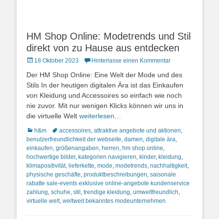
HM Shop Online: Modetrends und Stil
direkt von zu Hause aus entdecken
Posted
18 Oktober 2023
Hinterlasse einen Kommentar
on
Der HM Shop Online: Eine Welt der Mode und des
Stils In der heutigen digitalen Ära ist das Einkaufen
von Kleidung und Accessoires so einfach wie noch
nie zuvor. Mit nur wenigen Klicks können wir uns in
die virtuelle Welt
weiterlesen…
Kategorien
Schlagworte
h&m
accessoires
,
attraktive angebote und aktionen
,
benutzerfreundlichkeit der webseite
,
damen
,
digitale ära
,
einkaufen
,
größenangaben
,
herren
,
hm shop online
,
hochwertige bilder
,
kategorien navigieren
,
kinder
,
kleidung
,
klimapositivität
,
lieferkette
,
mode
,
modetrends
,
nachhaltigkeit
,
physische geschäfte
,
produktbeschreibungen
,
saisonale
rabatte sale-events exklusive online-angebote kundenservice
zahlung
,
schuhe
,
stil
,
trendige kleidung
,
umweltfreundlich
,
virtuelle welt
,
weltweit bekanntes modeunternehmen