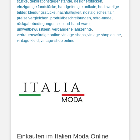
stücke
,
dekorationsgegenstände
,
designerstücken
,
einzigartige fundstücke
,
handgefertigte unikate
,
hochwertige
bilder
,
kleidungsstücke
,
nachhaltigkeit
,
nostalgisches flair
,
preise vergleichen
,
produktbeschreibungen
,
retro-mode
,
rückgabebedingungen
,
second-hand-ware
,
umweltbewusstsein
,
vergangene jahrzehnte
,
vertrauenswürdige online-vintage-shops
,
vintage shop online
,
vintage-kleid
,
vintage-shop online
Einkaufen im Italien Moda Online