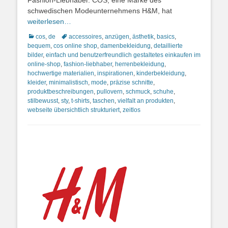
Fashion-Liebhaber. COS, eine Marke des
schwedischen Modeunternehmens H&M, hat
weiterlesen…
Kategorien
Schlagworte
cos
,
de
accessoires
,
anzügen
,
ästhetik
,
basics
,
bequem
,
cos online shop
,
damenbekleidung
,
detaillierte
bilder
,
einfach und benutzerfreundlich gestaltetes einkaufen im
online-shop
,
fashion-liebhaber
,
herrenbekleidung
,
hochwertige materialien
,
inspirationen
,
kinderbekleidung
,
kleider
,
minimalistisch
,
mode
,
präzise schnitte
,
produktbeschreibungen
,
pullovern
,
schmuck
,
schuhe
,
stilbewusst
,
sty
,
t-shirts
,
taschen
,
vielfalt an produkten
,
webseite übersichtlich strukturiert
,
zeitlos