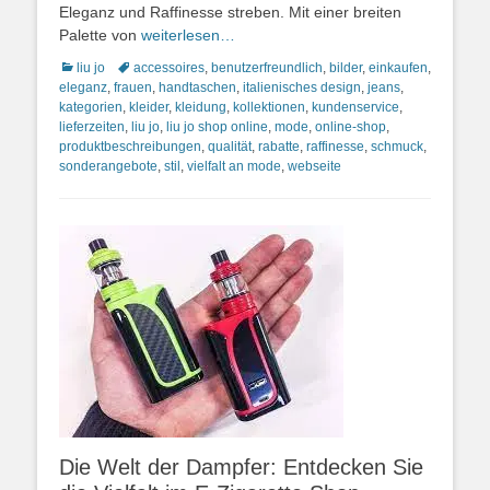
Eleganz und Raffinesse streben. Mit einer breiten
Palette von
weiterlesen…
Kategorien
Schlagworte
liu jo
accessoires
,
benutzerfreundlich
,
bilder
,
einkaufen
,
eleganz
,
frauen
,
handtaschen
,
italienisches design
,
jeans
,
kategorien
,
kleider
,
kleidung
,
kollektionen
,
kundenservice
,
lieferzeiten
,
liu jo
,
liu jo shop online
,
mode
,
online-shop
,
produktbeschreibungen
,
qualität
,
rabatte
,
raffinesse
,
schmuck
,
sonderangebote
,
stil
,
vielfalt an mode
,
webseite
Die Welt der Dampfer: Entdecken Sie