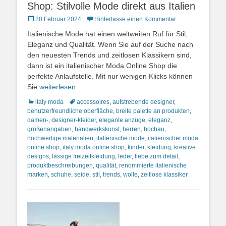
Shop: Stilvolle Mode direkt aus Italien
Posted
20 Februar 2024
Hinterlasse einen Kommentar
on
Italienische Mode hat einen weltweiten Ruf für Stil,
Eleganz und Qualität. Wenn Sie auf der Suche nach
den neuesten Trends und zeitlosen Klassikern sind,
dann ist ein italienischer Moda Online Shop die
perfekte Anlaufstelle. Mit nur wenigen Klicks können
Sie
weiterlesen…
Kategorien
Schlagworte
italy moda
accessoires
,
aufstrebende designer
,
benutzerfreundliche oberfläche
,
breite palette an produkten
,
damen-
,
designer-kleider
,
elegante anzüge
,
eleganz
,
größenangaben
,
handwerkskunst
,
herren
,
hochau
,
hochwertige materialien
,
italienische mode
,
italienischer moda
online shop
,
italy moda online shop
,
kinder
,
kleidung
,
kreative
designs
,
lässige freizeitkleidung
,
leder
,
liebe zum detail
,
produktbeschreibungen
,
qualität
,
renommierte italienische
marken
,
schuhe
,
seide
,
stil
,
trends
,
wolle
,
zeitlose klassiker