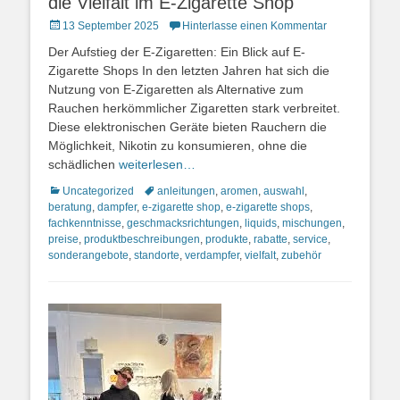
die Vielfalt im E-Zigarette Shop
Posted
13 September 2025
Hinterlasse einen Kommentar
on
Der Aufstieg der E-Zigaretten: Ein Blick auf E-
Zigarette Shops In den letzten Jahren hat sich die
Nutzung von E-Zigaretten als Alternative zum
Rauchen herkömmlicher Zigaretten stark verbreitet.
Diese elektronischen Geräte bieten Rauchern die
Möglichkeit, Nikotin zu konsumieren, ohne die
schädlichen
weiterlesen…
Kategorien
Schlagworte
Uncategorized
anleitungen
,
aromen
,
auswahl
,
beratung
,
dampfer
,
e-zigarette shop
,
e-zigarette shops
,
fachkenntnisse
,
geschmacksrichtungen
,
liquids
,
mischungen
,
preise
,
produktbeschreibungen
,
produkte
,
rabatte
,
service
,
sonderangebote
,
standorte
,
verdampfer
,
vielfalt
,
zubehör