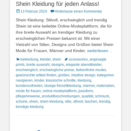
Shein Kleidung für jeden Anlass!
Posted
13 Februar 2024
Hinterlasse einen Kommentar
on
Shein Kleidung: Stilvoll, erschwinglich und trendig
Shein ist eine beliebte Online-Modeplattform, die für
ihre breite Auswahl an trendiger Kleidung zu
erschwinglichen Preisen bekannt ist. Mit einer
Vielzahl von Stilen, Designs und Größen bietet Shein
Mode für Frauen, Männer und Kinder.
weiterlesen…
Kategorien
Schlagworte
bekleidung
,
kleider
,
shein
accessoires
,
angesagte
prints
,
breite auswahl
,
designs
,
elegante abendkleider
,
erschwinglich
,
erschwingliche preise
,
farbenfrohe muster
,
gewünschte artikel finden
,
größen
,
intuitive design
,
kategorien
navigieren
,
kinder
,
klassische schnitte
,
kleidung
,
kundenzufrieden
,
lässige freizeitkleidung
,
männer
,
materialien
,
mode für frauen
,
online-modeplattform
,
passform
,
pflegehinweise
,
produktbeschreibungen
,
qualität
,
schmuck
,
schuhe
,
shein
,
shein kleidung
,
stile
,
stilvoll
,
taschen
,
trendig
,
trendige kleidung