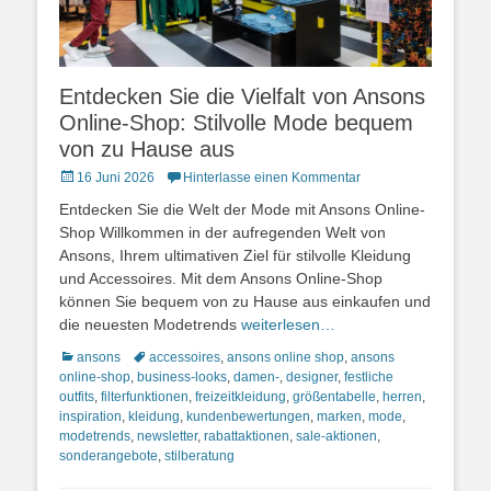
Entdecken Sie die Vielfalt von Ansons
Online-Shop: Stilvolle Mode bequem
von zu Hause aus
Posted
16 Juni 2026
Hinterlasse einen Kommentar
on
Entdecken Sie die Welt der Mode mit Ansons Online-
Shop Willkommen in der aufregenden Welt von
Ansons, Ihrem ultimativen Ziel für stilvolle Kleidung
und Accessoires. Mit dem Ansons Online-Shop
können Sie bequem von zu Hause aus einkaufen und
die neuesten Modetrends
weiterlesen…
Kategorien
Schlagworte
ansons
accessoires
,
ansons online shop
,
ansons
online-shop
,
business-looks
,
damen-
,
designer
,
festliche
outfits
,
filterfunktionen
,
freizeitkleidung
,
größentabelle
,
herren
,
inspiration
,
kleidung
,
kundenbewertungen
,
marken
,
mode
,
modetrends
,
newsletter
,
rabattaktionen
,
sale-aktionen
,
sonderangebote
,
stilberatung