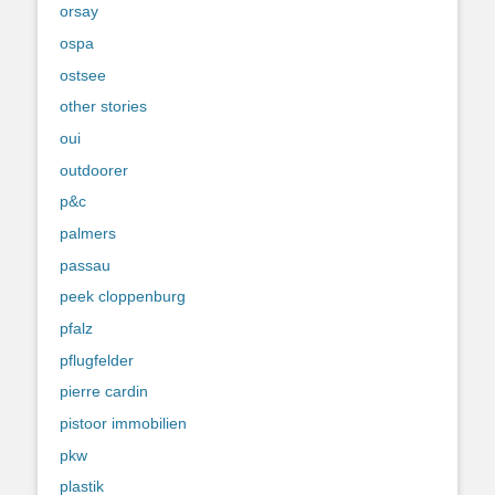
orsay
ospa
ostsee
other stories
oui
outdoorer
p&c
palmers
passau
peek cloppenburg
pfalz
pflugfelder
pierre cardin
pistoor immobilien
pkw
plastik