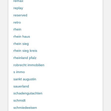
remax
replay
reserved
retro
rhein
rhein haus
rhein sieg
rhein sieg kreis
rheinland pfalz
robrecht immobilien
s immo
sankt augustin
sauerland
schadengutachten
schmidt
schmiedeeisen