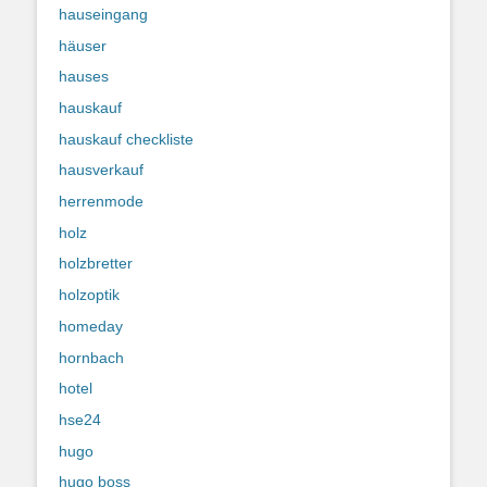
hauseingang
häuser
hauses
hauskauf
hauskauf checkliste
hausverkauf
herrenmode
holz
holzbretter
holzoptik
homeday
hornbach
hotel
hse24
hugo
hugo boss