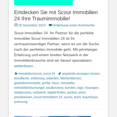
Entdecken Sie mit Scout Immobilien
24 Ihre Traumimmobilie!
Posted
26 Dezember 2024
Hinterlasse einen Kommentar
on
Scout Immobilien 24: Ihr Partner für die perfekte
Immobilie Scout Immobilien 24 ist Ihr
vertrauenswürdiger Partner, wenn es um die Suche
nach der perfekten Immobilie geht. Mit jahrelanger
Erfahrung und einem breiten Netzwerk in der
Immobilienbranche sind wir darauf spezialisiert,
weiterlesen…
Kategorien
Schlagworte
immobilienscout
,
scout 24
angebote anzeigen lassen
,
bürofläche
,
erfahrung
,
experten
,
filterfunktionen
,
gewerbeimmobilie
,
größe
,
haus
,
immobilie
,
immobiliendschungel
,
kaufprozess
,
kunden
,
lage
,
lösungen
,
mietprozess
,
netzwerk
,
objekt finden
,
partner
,
preis
,
preisklassen
,
scout immobilien 24
,
suche
,
team
,
traumhaus
,
wohnung