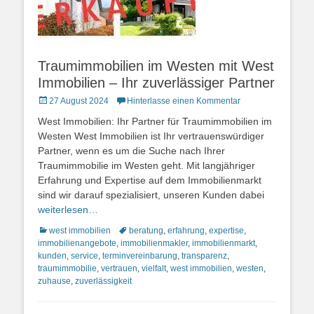
Traumimmobilien im Westen mit West
Immobilien – Ihr zuverlässiger Partner
Posted
27 August 2024
Hinterlasse einen Kommentar
on
West Immobilien: Ihr Partner für Traumimmobilien im
Westen West Immobilien ist Ihr vertrauenswürdiger
Partner, wenn es um die Suche nach Ihrer
Traumimmobilie im Westen geht. Mit langjähriger
Erfahrung und Expertise auf dem Immobilienmarkt
sind wir darauf spezialisiert, unseren Kunden dabei
weiterlesen…
Kategorien
Schlagworte
west immobilien
beratung
,
erfahrung
,
expertise
,
immobilienangebote
,
immobilienmakler
,
immobilienmarkt
,
kunden
,
service
,
terminvereinbarung
,
transparenz
,
traumimmobilie
,
vertrauen
,
vielfalt
,
west immobilien
,
westen
,
zuhause
,
zuverlässigkeit