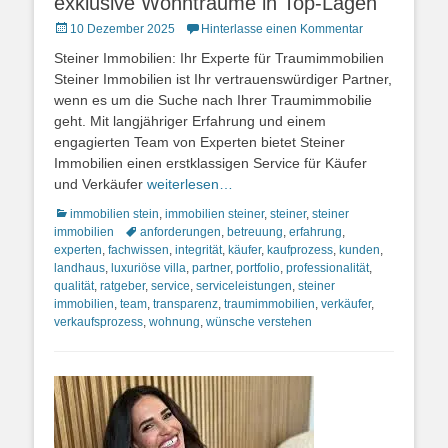
exklusive Wohnträume in Top-Lagen
Posted
10 Dezember 2025
Hinterlasse einen Kommentar
on
Steiner Immobilien: Ihr Experte für Traumimmobilien
Steiner Immobilien ist Ihr vertrauenswürdiger Partner,
wenn es um die Suche nach Ihrer Traumimmobilie
geht. Mit langjähriger Erfahrung und einem
engagierten Team von Experten bietet Steiner
Immobilien einen erstklassigen Service für Käufer
und Verkäufer
weiterlesen…
Kategorien
immobilien stein
,
immobilien steiner
,
steiner
,
steiner
Schlagworte
immobilien
anforderungen
,
betreuung
,
erfahrung
,
experten
,
fachwissen
,
integrität
,
käufer
,
kaufprozess
,
kunden
,
landhaus
,
luxuriöse villa
,
partner
,
portfolio
,
professionalität
,
qualität
,
ratgeber
,
service
,
serviceleistungen
,
steiner
immobilien
,
team
,
transparenz
,
traumimmobilien
,
verkäufer
,
verkaufsprozess
,
wohnung
,
wünsche verstehen