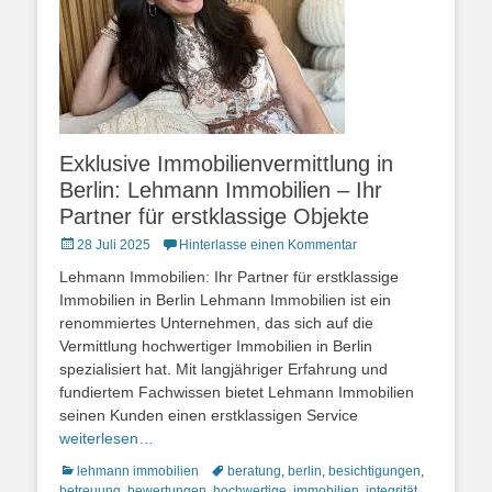
Exklusive Immobilienvermittlung in
Berlin: Lehmann Immobilien – Ihr
Partner für erstklassige Objekte
Posted
28 Juli 2025
Hinterlasse einen Kommentar
on
Lehmann Immobilien: Ihr Partner für erstklassige
Immobilien in Berlin Lehmann Immobilien ist ein
renommiertes Unternehmen, das sich auf die
Vermittlung hochwertiger Immobilien in Berlin
spezialisiert hat. Mit langjähriger Erfahrung und
fundiertem Fachwissen bietet Lehmann Immobilien
seinen Kunden einen erstklassigen Service
weiterlesen…
Kategorien
Schlagworte
lehmann immobilien
beratung
,
berlin
,
besichtigungen
,
betreuung
,
bewertungen
,
hochwertige
,
immobilien
,
integrität
,