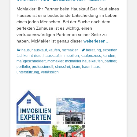
04 Oktober 2024
Hinterlasse einen Kommentar
on
McMakler: Ihr Partner beim Hauskauf Der Kauf eines
Hauses ist eine bedeutende Entscheidung im Leben
eines jeden Menschen. Bei der Suche nach dem
perfekten Zuhause ist es wichtig, einen
vertrauenswürdigen Partner an seiner Seite zu
haben. McMakler ist genau dieser
weiterlesen…
Kategorien
Schlagworte
haus
,
hauskauf
,
kaufen
,
mcmakler
beratung
,
experten
,
fachkenntnisse
,
hauskauf
,
immobilien
,
kaufprozess
,
kunden
,
maßgeschneidert
,
mcmakler
,
mcmakler haus kaufen
,
partner
,
portfolio
,
professionell
,
stressfrei
,
team
,
traumhaus
,
unterstützung
,
verlässlich