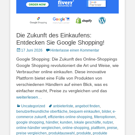
Die Zukunft des Einkaufens:
Entdecken Sie Google Shopping!
Posted
17 Juni 2026
Hinterlasse einen Kommentar
on
Google Shopping: Die Zukunft des Online-Shoppings
Google Shopping revolutioniert die Art und Weise, wie
Verbraucher online einkaufen. Diese innovative
Plattform bietet eine Fülle von Produkten von
verschiedenen Händlern auf einen Blick, was es
einfacher macht, Preise zu vergleichen und das
weiterlesen…
Kategorien
Schlagworte
Uncategorized
anbieterliste
,
angebot finden
,
benutzerfreundliche oberfläche
,
bequem einkaufen
,
bilder
,
e-
commerce zukunft
,
effizientes online-shopping
,
filteroptionen
,
google shopping
,
händler
,
kunden
,
lokale geschäfte
,
nutzer
,
online-händler vergleichen
,
online-shopping
,
plattform
,
preise
,
preise vergleichen
,
produktauswahl
,
produkte
,
produkte