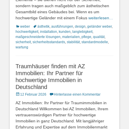
sondern tragen auch maßgeblich zum ästhetischen
Gesamtbild eines Gebäudes bei. Wenn es um
hochwertige Geländer mit einem Fokus
weiterlesen…
Kategorien
Schlagworte
weber
ästhetik
,
ausführungen
,
design
,
geländer weber
,
hochwertigkeit
,
installation
,
kunden
,
langlebigkeit
,
maßgeschneiderte lösungen
,
materialien
,
pflege
,
qualität
,
sicherheit
,
sicherheitsstandards
,
stabilität
,
standardmodelle
,
wartung
Traumhäuser finden mit AZ
Immobilien: Ihr Partner für
hochwertige Immobilien in
Deutschland
Posted
12 Februar 2026
Hinterlasse einen Kommentar
on
AZ Immobilien: Ihr Partner für Traumimmobilien in
Deutschland Willkommen bei AZ Immobilien, Ihrem
vertrauenswürdigen Partner für hochwertige
Immobilien in ganz Deutschland. Mit langjähriger
Erfahrung und Expertise auf dem Immobilienmarkt