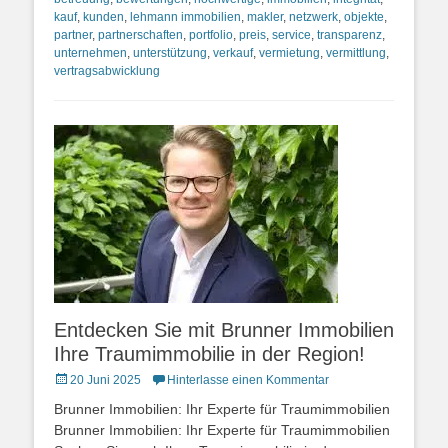
kauf
,
kunden
,
lehmann immobilien
,
makler
,
netzwerk
,
objekte
,
partner
,
partnerschaften
,
portfolio
,
preis
,
service
,
transparenz
,
unternehmen
,
unterstützung
,
verkauf
,
vermietung
,
vermittlung
,
vertragsabwicklung
Entdecken Sie mit Brunner Immobilien
Ihre Traumimmobilie in der Region!
Posted
20 Juni 2025
Hinterlasse einen Kommentar
on
Brunner Immobilien: Ihr Experte für Traumimmobilien
Brunner Immobilien: Ihr Experte für Traumimmobilien