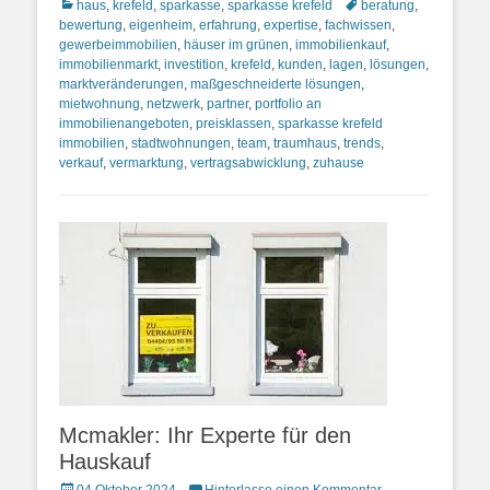
Kategorien
Schlagworte
haus
,
krefeld
,
sparkasse
,
sparkasse krefeld
beratung
,
bewertung
,
eigenheim
,
erfahrung
,
expertise
,
fachwissen
,
gewerbeimmobilien
,
häuser im grünen
,
immobilienkauf
,
immobilienmarkt
,
investition
,
krefeld
,
kunden
,
lagen
,
lösungen
,
marktveränderungen
,
maßgeschneiderte lösungen
,
mietwohnung
,
netzwerk
,
partner
,
portfolio an
immobilienangeboten
,
preisklassen
,
sparkasse krefeld
immobilien
,
stadtwohnungen
,
team
,
traumhaus
,
trends
,
verkauf
,
vermarktung
,
vertragsabwicklung
,
zuhause
Mcmakler: Ihr Experte für den
Hauskauf
Posted