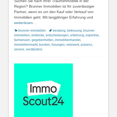
Suchen Sie nach Ihrer Traumimmobilie in der
Region? Brunner Immobilien ist Ihr zuverlässiger
Partner, wenn es um den Kauf oder Verkauf von
Immobilien geht. Mit langjähriger Erfahrung und
weiterlesen…
Kategorien
Schlagworte
brunner immobilien
beratung
,
betreuung
,
brunner
immobilien
,
einblicke
,
entscheidungen
,
erfahrung
,
expertise
,
fachwissen
,
gegebenheiten
,
immobilienhandel
,
immobilienmarkt
,
kunden
,
lösungen
,
netzwerk
,
präsenz
,
service
,
verständnis