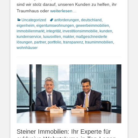
sind wir stolz darauf, unseren Kunden zu helfen, ihr
Traumhaus oder
weiterlesen…
Kategorien
Schlagworte
Uncategorized
anforderungen
,
deutschland
,
eigenheim
,
eigentumswohnungen
,
gewerbeimmobilien
,
immobilienmarkt
,
integrität
,
investitionsimmobilie
,
kunden
,
kundenservice
,
luxusvillen
,
makler
,
maßgeschneiderte
lösungen
,
partner
,
portfolio
,
transparenz
,
traumimmobilien
,
wohnhäuser
Steiner Immobilien: Ihr Experte für