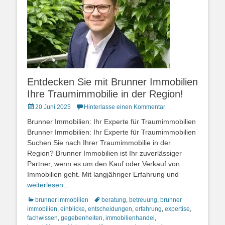
Entdecken Sie mit Brunner Immobilien
Ihre Traumimmobilie in der Region!
Posted
20 Juni 2025
Hinterlasse einen Kommentar
on
Brunner Immobilien: Ihr Experte für Traumimmobilien
Brunner Immobilien: Ihr Experte für Traumimmobilien
Suchen Sie nach Ihrer Traumimmobilie in der
Region? Brunner Immobilien ist Ihr zuverlässiger
Partner, wenn es um den Kauf oder Verkauf von
Immobilien geht. Mit langjähriger Erfahrung und
weiterlesen…
Kategorien
Schlagworte
brunner immobilien
beratung
,
betreuung
,
brunner
immobilien
,
einblicke
,
entscheidungen
,
erfahrung
,
expertise
,
fachwissen
,
gegebenheiten
,
immobilienhandel
,