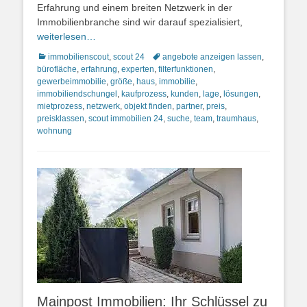
Erfahrung und einem breiten Netzwerk in der
Immobilienbranche sind wir darauf spezialisiert,
weiterlesen…
Kategorien
Schlagworte
immobilienscout
,
scout 24
angebote anzeigen lassen
,
bürofläche
,
erfahrung
,
experten
,
filterfunktionen
,
gewerbeimmobilie
,
größe
,
haus
,
immobilie
,
immobiliendschungel
,
kaufprozess
,
kunden
,
lage
,
lösungen
,
mietprozess
,
netzwerk
,
objekt finden
,
partner
,
preis
,
preisklassen
,
scout immobilien 24
,
suche
,
team
,
traumhaus
,
wohnung
Mainpost Immobilien: Ihr Schlüssel zu