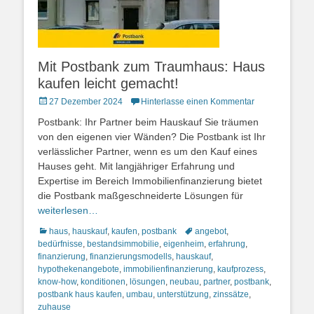
Mit Postbank zum Traumhaus: Haus
kaufen leicht gemacht!
Posted
27 Dezember 2024
Hinterlasse einen Kommentar
on
Postbank: Ihr Partner beim Hauskauf Sie träumen
von den eigenen vier Wänden? Die Postbank ist Ihr
verlässlicher Partner, wenn es um den Kauf eines
Hauses geht. Mit langjähriger Erfahrung und
Expertise im Bereich Immobilienfinanzierung bietet
die Postbank maßgeschneiderte Lösungen für
weiterlesen…
Kategorien
Schlagworte
haus
,
hauskauf
,
kaufen
,
postbank
angebot
,
bedürfnisse
,
bestandsimmobilie
,
eigenheim
,
erfahrung
,
finanzierung
,
finanzierungsmodells
,
hauskauf
,
hypothekenangebote
,
immobilienfinanzierung
,
kaufprozess
,
know-how
,
konditionen
,
lösungen
,
neubau
,
partner
,
postbank
,
postbank haus kaufen
,
umbau
,
unterstützung
,
zinssätze
,
zuhause