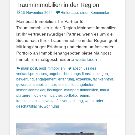
Traumimmobilien in der Region
Posted
15 November 2024
Hinterlasse einen Kommentar
on
Mainpost Immobilien: Ihr Partner für
Traumimmobilien in der Region Mainpost Immobilien
ist Ihr vertrauenswürdiger Partner, wenn es um die
Suche nach Ihrer Traumimmobilie in der Region geht.
Mit langjähriger Erfahrung und einem umfassenden
Portfolio an Immobilienangeboten bietet Mainpost
Immobilien maßgeschneiderte
weiterlesen…
Kategorien
Schlagworte
main post
,
post immobilien
abschluss des
verkaufsprozesses
,
angebot
,
beratungsdienstleistungen
,
bewertung
,
engagement
,
erfahrung
,
expertise
,
fachkenntnis
,
gewerbeimmobilie
,
haus
,
immobilienangeboten
,
immobilienmakler
,
lösungen
,
mainpost immobilien
,
markt
platzieren
,
objekten
,
partner
,
portfolio
,
region
,
traumimmobilien
,
verkäufer
,
vermarktung
,
wohn- oder
geschäftsfläche
,
wohnung