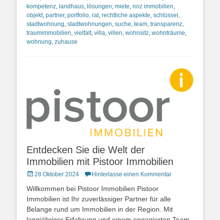
kompetenz
,
landhaus
,
lösungen
,
miete
,
noz immobilien
,
objekt
,
partner
,
portfolio
,
rat
,
rechtliche aspekte
,
schlüssel
,
stadtwohnung
,
stadtwohnungen
,
suche
,
team
,
transparenz
,
traumimmobilien
,
vielfalt
,
villa
,
villen
,
wohnsitz
,
wohnträume
,
wohnung
,
zuhause
Entdecken Sie die Welt der
Immobilien mit Pistoor Immobilien
Posted
28 Oktober 2024
Hinterlasse einen Kommentar
on
Willkommen bei Pistoor Immobilien Pistoor
Immobilien ist Ihr zuverlässiger Partner für alle
Belange rund um Immobilien in der Region. Mit
langjähriger Erfahrung und einem engagierten Team