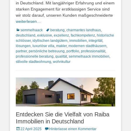
in Deutschland. Mit langjähriger Erfahrung und einem
starken Engagement für erstklassigen Service sind
wir stolz darauf, unseren Kunden maßgeschneiderte
weiterlesen…
Kategorien
Schlagworte
semmelhaack
beratung
,
charmantes landhaus
,
deutschland
,
exklusive
,
exzellenz
,
fachkompetenz
,
historische
schlösser
,
idyllischen landgütern
,
immobilien
,
integrität
,
lösungen
,
luxuriöse villa
,
makler
,
modernen stadthäusern
,
partner
,
persönliche betreuung
,
portfolio
,
professionalität
,
professionelle beratung
,
qualität
,
semmelhaack immobilien
,
stilvolle stadtwohnung
,
wohnkultur
Entdecken Sie die Vielfalt von Raiba
Immobilien in Deutschland
Posted
22 April 2025
Hinterlasse einen Kommentar