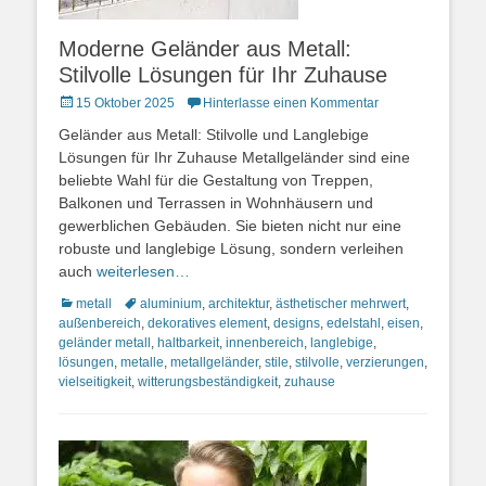
Moderne Geländer aus Metall:
Stilvolle Lösungen für Ihr Zuhause
Posted
15 Oktober 2025
Hinterlasse einen Kommentar
on
Geländer aus Metall: Stilvolle und Langlebige
Lösungen für Ihr Zuhause Metallgeländer sind eine
beliebte Wahl für die Gestaltung von Treppen,
Balkonen und Terrassen in Wohnhäusern und
gewerblichen Gebäuden. Sie bieten nicht nur eine
robuste und langlebige Lösung, sondern verleihen
auch
weiterlesen…
Kategorien
Schlagworte
metall
aluminium
,
architektur
,
ästhetischer mehrwert
,
außenbereich
,
dekoratives element
,
designs
,
edelstahl
,
eisen
,
geländer metall
,
haltbarkeit
,
innenbereich
,
langlebige
,
lösungen
,
metalle
,
metallgeländer
,
stile
,
stilvolle
,
verzierungen
,
vielseitigkeit
,
witterungsbeständigkeit
,
zuhause