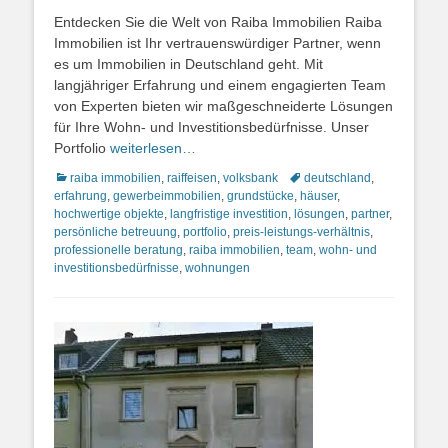
on
Entdecken Sie die Welt von Raiba Immobilien Raiba
Immobilien ist Ihr vertrauenswürdiger Partner, wenn
es um Immobilien in Deutschland geht. Mit
langjähriger Erfahrung und einem engagierten Team
von Experten bieten wir maßgeschneiderte Lösungen
für Ihre Wohn- und Investitionsbedürfnisse. Unser
Portfolio
weiterlesen…
Kategorien
Schlagworte
raiba immobilien
,
raiffeisen
,
volksbank
deutschland
,
erfahrung
,
gewerbeimmobilien
,
grundstücke
,
häuser
,
hochwertige objekte
,
langfristige investition
,
lösungen
,
partner
,
persönliche betreuung
,
portfolio
,
preis-leistungs-verhältnis
,
professionelle beratung
,
raiba immobilien
,
team
,
wohn- und
investitionsbedürfnisse
,
wohnungen