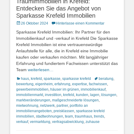
Traumimmobilien in Krefeld:
Entdecken Sie das Angebot von
Sparkasse Krefeld Immobilien
Posted
26 Oktober 2024
Hinterlasse einen Kommentar
on
Sparkasse Krefeld Immobilien: Ihr Partner für den
Immobilienkauf und -verkauf in Krefeld Die Sparkasse
Krefeld Immobilien ist eine vertrauenswürdige
Anlaufstelle für alle, die in Krefeld eine Immobilie
kaufen oder verkaufen möchten. Mit langjähriger
Erfahrung und fundiertem Fachwissen unterstützt das
Team
weiterlesen…
Kategorien
Schlagworte
haus
,
krefeld
,
sparkasse
,
sparkasse krefeld
beratung
,
bewertung
,
eigenheim
,
erfahrung
,
expertise
,
fachwissen
,
gewerbeimmobilien
,
häuser im grünen
,
immobilienkauf
,
immobilienmarkt
,
investition
,
krefeld
,
kunden
,
lagen
,
lösungen
,
marktveränderungen
,
maßgeschneiderte lösungen
,
mietwohnung
,
netzwerk
,
partner
,
portfolio an
immobilienangeboten
,
preisklassen
,
sparkasse krefeld
immobilien
,
stadtwohnungen
,
team
,
traumhaus
,
trends
,
verkauf
,
vermarktung
,
vertragsabwicklung
,
zuhause