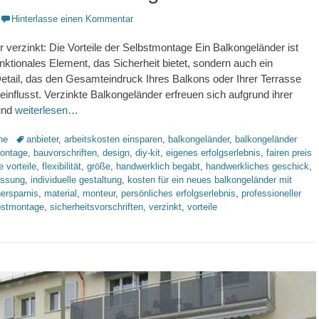
Hinterlasse einen Kommentar
 verzinkt: Die Vorteile der Selbstmontage Ein Balkongeländer ist
unktionales Element, das Sicherheit bietet, sondern auch ein
etail, das den Gesamteindruck Ihres Balkons oder Ihrer Terrasse
influsst. Verzinkte Balkongeländer erfreuen sich aufgrund ihrer
 und
weiterlesen…
Schlagworte
ne
anbieter
,
arbeitskosten einsparen
,
balkongeländer
,
balkongeländer
montage
,
bauvorschriften
,
design
,
diy-kit
,
eigenes erfolgserlebnis
,
fairen preis
e vorteile
,
flexibilität
,
größe
,
handwerklich begabt
,
handwerkliches geschick
,
assung
,
individuelle gestaltung
,
kosten für ein neues balkongeländer mit
ersparnis
,
material
,
monteur
,
persönliches erfolgserlebnis
,
professioneller
bstmontage
,
sicherheitsvorschriften
,
verzinkt
,
vorteile