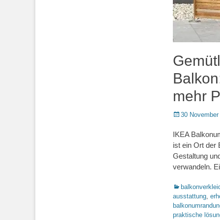
Gemütl
Balkon
mehr Pr
Posted
30 November
on
IKEA Balkonum
ist ein Ort de
Gestaltung und
verwandeln. E
Kategorien
balkonverklei
ausstattung
,
erh
balkonumrandun
praktische lösu