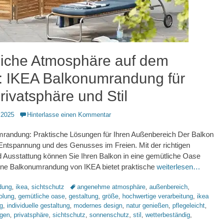
iche Atmosphäre auf dem
: IKEA Balkonumrandung für
ivatsphäre und Stil
 2025
Hinterlasse einen Kommentar
randung: Praktische Lösungen für Ihren Außenbereich Der Balkon
r Entspannung und des Genusses im Freien. Mit der richtigen
 Ausstattung können Sie Ihren Balkon in eine gemütliche Oase
ine Balkonumrandung von IKEA bietet praktische
weiterlesen…
Schlagworte
dung
,
ikea
,
sichtschutz
angenehme atmosphäre
,
außenbereich
,
olung
,
gemütliche oase
,
gestaltung
,
größe
,
hochwertige verarbeitung
,
ikea
g
,
individuelle gestaltung
,
modernes design
,
natur genießen
,
pflegeleicht
,
ngen
,
privatsphäre
,
sichtschutz
,
sonnenschutz
,
stil
,
wetterbeständig
,