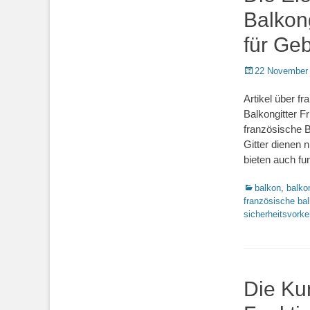
Balkong
für Ge
Posted
22 November
on
Artikel über f
Balkongitter F
französische B
Gitter dienen 
bieten auch fun
Kategorien
balkon
,
balko
französische bal
sicherheitsvork
Die Ku