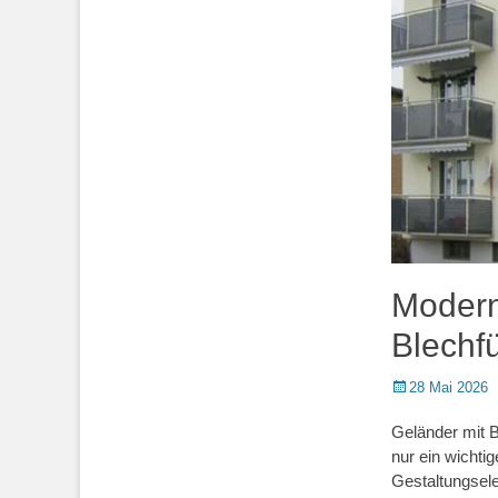
Modern
Blechfü
Posted
28 Mai 2026
on
Geländer mit B
nur ein wichti
Gestaltungsele