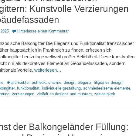
ittern: Kunstvolle Verzierungen
bäudefassaden
 2025
Hinterlasse einen Kommentar
ranzösische Balkongitter Die Eleganz und Funktionalität französischer
rüher hauptsächlich in Frankreich zu finden, erfreuen sich
alkongitter heutzutage weltweit großer Beliebtheit. Diese kunstvollen
nicht nur als dekoratives Element an Gebäudefassaden, sondern
ktionale Vorteile.
weiterlesen…
Schlagworte
ne
architektur
,
ästhetik
,
charme
,
design
,
eleganz
,
filigranes design
,
kongitter
,
funktionalität
,
individuelle gestaltung
,
schmiedeeiserne elemente
,
ehrung
,
verzierungen
,
vielfalt an designs und mustern
,
zeitlosigkeit
nst der Balkongeländer Füllung: