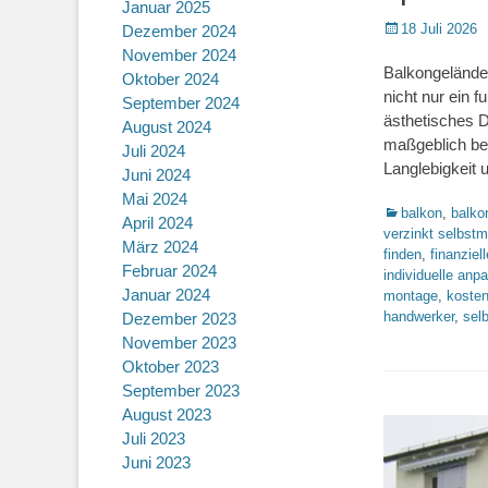
Januar 2025
Posted
18 Juli 2026
Dezember 2024
on
November 2024
Balkongeländer
Oktober 2024
nicht nur ein f
September 2024
ästhetisches D
August 2024
maßgeblich bee
Juli 2024
Langlebigkeit
Juni 2024
Mai 2024
Kategorien
balkon
,
balko
April 2024
verzinkt selbst
März 2024
finden
,
finanziell
Februar 2024
individuelle anp
Januar 2024
montage
,
kosten
handwerker
,
sel
Dezember 2023
November 2023
Oktober 2023
September 2023
August 2023
Juli 2023
Juni 2023