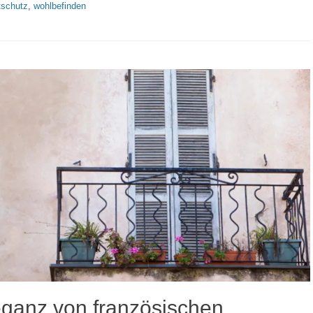
tschutz
,
wohlbefinden
eganz von französischen