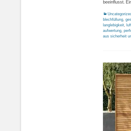
beeinflusst. 
Kategorien
Uncategorize
blechfüllung
,
ge
langlebigkeit
,
lu
aufwertung
,
perf
aus sicherheit u