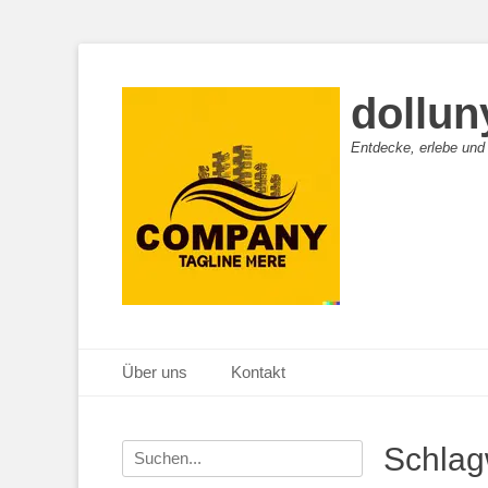
dollun
Entdecke, erlebe und
Primäres Menü
Zum
Über uns
Kontakt
Inhalt
springen
Suche
Schlag
nach: