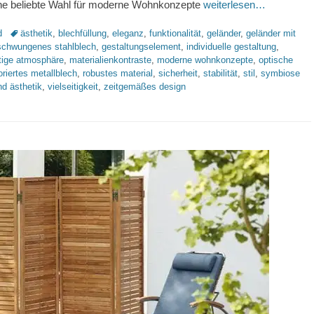
Eine beliebte Wahl für moderne Wohnkonzepte
weiterlesen…
Schlagworte
d
ästhetik
,
blechfüllung
,
eleganz
,
funktionalität
,
geländer
,
geländer mit
schwungenes stahlblech
,
gestaltungselement
,
individuelle gestaltung
,
ftige atmosphäre
,
materialienkontraste
,
moderne wohnkonzepte
,
optische
oriertes metallblech
,
robustes material
,
sicherheit
,
stabilität
,
stil
,
symbiose
nd ästhetik
,
vielseitigkeit
,
zeitgemäßes design