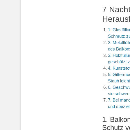
7 Nacht
Heraus
1. Glasfüll
Schmutz zu
2. Metallfü
des Balko
3. Holzfüll
geschützt z
4. Kunststo
5. Gittermu
Staub leich
6. Geschwu
sie schwer 
7. Bei man
und speziel
1. Balko
Schutz v