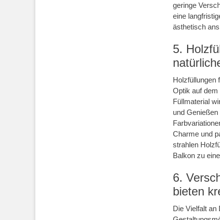
geringe Versch
eine langfristi
ästhetisch ans
5. Holzf
natürlic
Holzfüllungen 
Optik auf dem
Füllmaterial w
und Genießen 
Farbvariatione
Charme und pas
strahlen Holzf
Balkon zu eine
6. Versc
bieten k
Die Vielfalt a
Gestaltungsmög