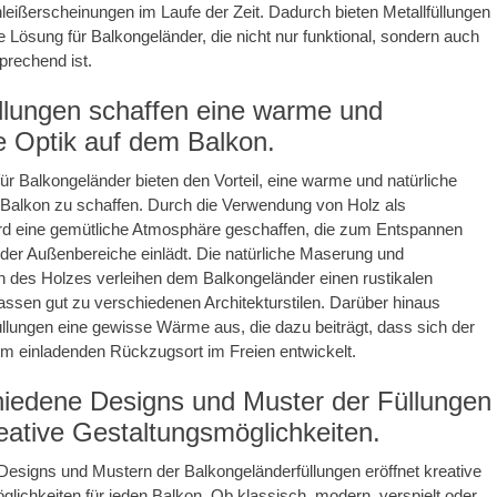
leißerscheinungen im Laufe der Zeit. Dadurch bieten Metallfüllungen
ge Lösung für Balkongeländer, die nicht nur funktional, sondern auch
prechend ist.
üllungen schaffen eine warme und
he Optik auf dem Balkon.
für Balkongeländer bieten den Vorteil, eine warme und natürliche
 Balkon zu schaffen. Durch die Verwendung von Holz als
ird eine gemütliche Atmosphäre geschaffen, die zum Entspannen
der Außenbereiche einlädt. Die natürliche Maserung und
n des Holzes verleihen dem Balkongeländer einen rustikalen
sen gut zu verschiedenen Architekturstilen. Darüber hinaus
üllungen eine gewisse Wärme aus, die dazu beiträgt, dass sich der
m einladenden Rückzugsort im Freien entwickelt.
hiedene Designs und Muster der Füllungen
reative Gestaltungsmöglichkeiten.
n Designs und Mustern der Balkongeländerfüllungen eröffnet kreative
lichkeiten für jeden Balkon. Ob klassisch, modern, verspielt oder