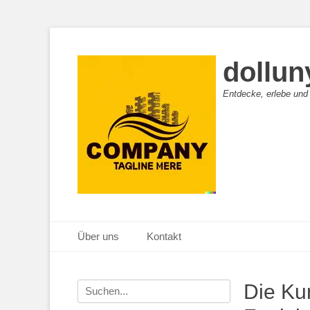
dollun
Entdecke, erlebe und
Primäres Menü
Zum
Über uns
Kontakt
Inhalt
springen
Suche
Die Ku
nach: