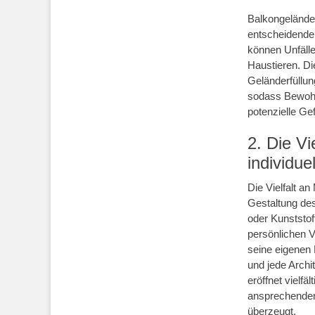
Balkongeländer
entscheidender 
können Unfäll
Haustieren. Di
Geländerfüllun
sodass Bewohn
potenzielle G
2. Die Vi
individue
Die Vielfalt an
Gestaltung des
oder Kunststo
persönlichen V
seine eigenen 
und jede Archi
eröffnet vielf
ansprechenden 
überzeugt.