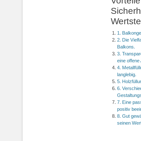
Vorteil
Sicherh
Wertste
1. Balkonge
2. Die Vielf
Balkons.
3. Transpar
eine offene
4. Metallfü
langlebig.
5. Holzfüll
6. Verschie
Gestaltung
7. Eine pa
positiv beei
8. Gut gewä
seinen Wert