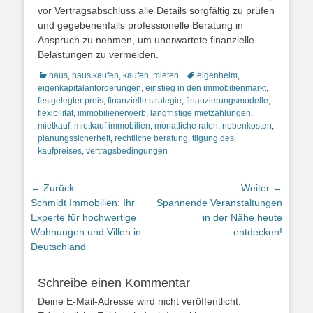
vor Vertragsabschluss alle Details sorgfältig zu prüfen
und gegebenenfalls professionelle Beratung in
Anspruch zu nehmen, um unerwartete finanzielle
Belastungen zu vermeiden.
Kategorien
Schlagworte
haus
,
haus kaufen
,
kaufen
,
mieten
eigenheim
,
eigenkapitalanforderungen
,
einstieg in den immobilienmarkt
,
festgelegter preis
,
finanzielle strategie
,
finanzierungsmodelle
,
flexibilität
,
immobilienerwerb
,
langfristige mietzahlungen
,
mietkauf
,
mietkauf immobilien
,
monatliche raten
,
nebenkosten
,
planungssicherheit
,
rechtliche beratung
,
tilgung des
kaufpreises
,
vertragsbedingungen
Beitragsnavigation
← Zurück
Weiter →
Vorheriger
Nächster
Schmidt Immobilien: Ihr
Spannende Veranstaltungen
Beitrag:
Beitrag:
Experte für hochwertige
in der Nähe heute
Wohnungen und Villen in
entdecken!
Deutschland
Schreibe einen Kommentar
Deine E-Mail-Adresse wird nicht veröffentlicht.