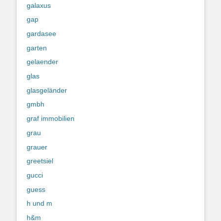
galaxus
gap
gardasee
garten
gelaender
glas
glasgeländer
gmbh
graf immobilien
grau
grauer
greetsiel
gucci
guess
h und m
h&m