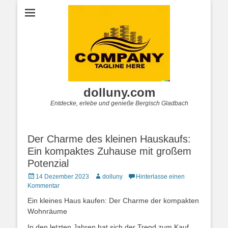
dolluny.com
Entdecke, erlebe und genieße Bergisch Gladbach
Der Charme des kleinen Hauskaufs:
Ein kompaktes Zuhause mit großem
Potenzial
Posted
Autor
14 Dezember 2023
dolluny
Hinterlasse einen
on
Kommentar
Ein kleines Haus kaufen: Der Charme der kompakten
Wohnräume
In den letzten Jahren hat sich der Trend zum Kauf