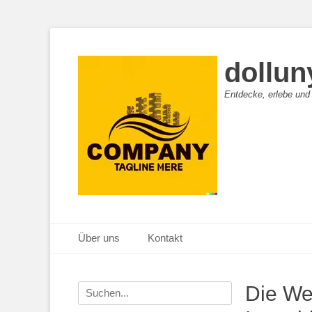
dollun
Entdecke, erlebe und
Primäres Menü
Zum
Über uns
Kontakt
Inhalt
springen
Suche
Die We
nach: