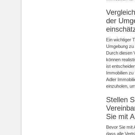
Vergleich
der Umge
einschät
Ein wichtiger T
Umgebung zu v
Durch diesen V
können realist
ist entscheide
Immobilien zu t
Adler Immobili
einzuholen, um
Stellen S
Vereinba
Sie mit 
Bevor Sie mit 
dass alle Vertr