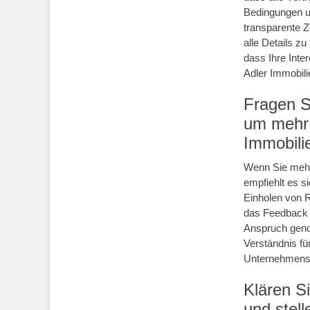
Bedingungen un
transparente 
alle Details z
dass Ihre Inte
Adler Immobili
Fragen S
um mehr 
Immobili
Wenn Sie mehr 
empfiehlt es s
Einholen von R
das Feedback a
Anspruch geno
Verständnis für
Unternehmens
Klären S
und stell