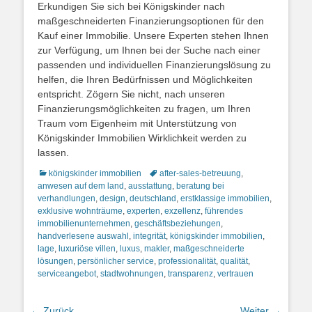
Erkundigen Sie sich bei Königskinder nach
maßgeschneiderten Finanzierungsoptionen für den
Kauf einer Immobilie. Unsere Experten stehen Ihnen
zur Verfügung, um Ihnen bei der Suche nach einer
passenden und individuellen Finanzierungslösung zu
helfen, die Ihren Bedürfnissen und Möglichkeiten
entspricht. Zögern Sie nicht, nach unseren
Finanzierungsmöglichkeiten zu fragen, um Ihren
Traum vom Eigenheim mit Unterstützung von
Königskinder Immobilien Wirklichkeit werden zu
lassen.
Kategorien
Schlagworte
königskinder immobilien
after-sales-betreuung
,
anwesen auf dem land
,
ausstattung
,
beratung bei
verhandlungen
,
design
,
deutschland
,
erstklassige immobilien
,
exklusive wohnträume
,
experten
,
exzellenz
,
führendes
immobilienunternehmen
,
geschäftsbeziehungen
,
handverlesene auswahl
,
integrität
,
königskinder immobilien
,
lage
,
luxuriöse villen
,
luxus
,
makler
,
maßgeschneiderte
lösungen
,
persönlicher service
,
professionalität
,
qualität
,
serviceangebot
,
stadtwohnungen
,
transparenz
,
vertrauen
Beitragsnavigation
← Zurück
Weiter →