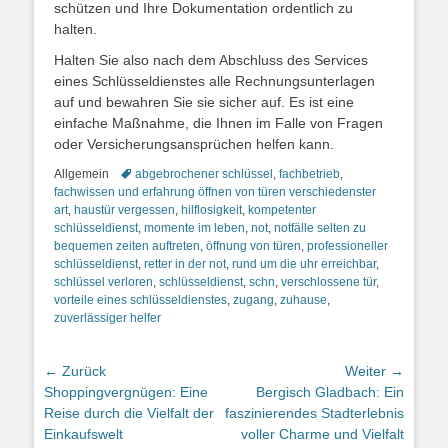
schützen und Ihre Dokumentation ordentlich zu
halten.
Halten Sie also nach dem Abschluss des Services
eines Schlüsseldienstes alle Rechnungsunterlagen
auf und bewahren Sie sie sicher auf. Es ist eine
einfache Maßnahme, die Ihnen im Falle von Fragen
oder Versicherungsansprüchen helfen kann.
Kategorien
Schlagworte
Allgemein
abgebrochener schlüssel
,
fachbetrieb
,
fachwissen und erfahrung öffnen von türen verschiedenster
art
,
haustür vergessen
,
hilflosigkeit
,
kompetenter
schlüsseldienst
,
momente im leben
,
not
,
notfälle selten zu
bequemen zeiten auftreten
,
öffnung von türen
,
professioneller
schlüsseldienst
,
retter in der not
,
rund um die uhr erreichbar
,
schlüssel verloren
,
schlüsseldienst
,
schn
,
verschlossene tür
,
vorteile eines schlüsseldienstes
,
zugang
,
zuhause
,
zuverlässiger helfer
Beitragsnavigation
← Zurück
Weiter →
Vorheriger
Nächster
Shoppingvergnügen: Eine
Bergisch Gladbach: Ein
Beitrag:
Beitrag:
Reise durch die Vielfalt der
faszinierendes Stadterlebnis
Einkaufswelt
voller Charme und Vielfalt