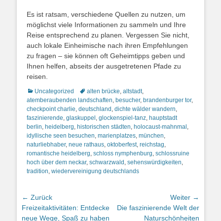
Es ist ratsam, verschiedene Quellen zu nutzen, um
möglichst viele Informationen zu sammeln und Ihre
Reise entsprechend zu planen. Vergessen Sie nicht,
auch lokale Einheimische nach ihren Empfehlungen
zu fragen – sie können oft Geheimtipps geben und
Ihnen helfen, abseits der ausgetretenen Pfade zu
reisen.
Kategorien
Schlagworte
Uncategorized
alten brücke
,
altstadt
,
atemberaubenden landschaften
,
besucher
,
brandenburger tor
,
checkpoint charlie
,
deutschland
,
dichte wälder wandern
,
faszinierende
,
glaskuppel
,
glockenspiel-tanz
,
hauptstadt
berlin
,
heidelberg
,
historischen städten
,
holocaust-mahnmal
,
idyllische seen besuchen
,
marienplatzes
,
münchen
,
naturliebhaber
,
neue rathaus
,
oktoberfest
,
reichstag
,
romantische heidelberg
,
schloss nymphenburg
,
schlossruine
hoch über dem neckar
,
schwarzwald
,
sehenswürdigkeiten
,
tradition
,
wiedervereinigung deutschlands
Beitragsnavigation
← Zurück
Weiter →
Vorheriger
Nächster
Freizeitaktivitäten: Entdecke
Die faszinierende Welt der
Beitrag:
Beitrag:
neue Wege, Spaß zu haben
Naturschönheiten