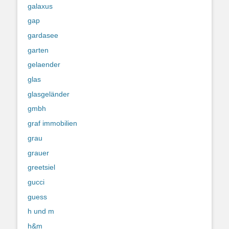
galaxus
gap
gardasee
garten
gelaender
glas
glasgeländer
gmbh
graf immobilien
grau
grauer
greetsiel
gucci
guess
h und m
h&m