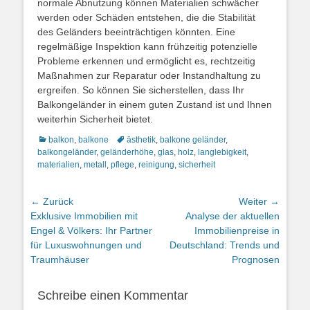
normale Abnutzung können Materialien schwächer
werden oder Schäden entstehen, die die Stabilität
des Geländers beeinträchtigen könnten. Eine
regelmäßige Inspektion kann frühzeitig potenzielle
Probleme erkennen und ermöglicht es, rechtzeitig
Maßnahmen zur Reparatur oder Instandhaltung zu
ergreifen. So können Sie sicherstellen, dass Ihr
Balkongeländer in einem guten Zustand ist und Ihnen
weiterhin Sicherheit bietet.
Kategorien
Schlagworte
balkon
,
balkone
ästhetik
,
balkone geländer
,
balkongeländer
,
geländerhöhe
,
glas
,
holz
,
langlebigkeit
,
materialien
,
metall
,
pflege
,
reinigung
,
sicherheit
Beitragsnavigation
← Zurück
Weiter →
Vorheriger
Nächster
Exklusive Immobilien mit
Analyse der aktuellen
Beitrag:
Beitrag:
Engel & Völkers: Ihr Partner
Immobilienpreise in
für Luxuswohnungen und
Deutschland: Trends und
Traumhäuser
Prognosen
Schreibe einen Kommentar