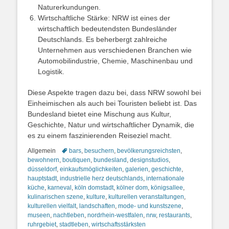
Naturerkundungen.
Wirtschaftliche Stärke: NRW ist eines der
wirtschaftlich bedeutendsten Bundesländer
Deutschlands. Es beherbergt zahlreiche
Unternehmen aus verschiedenen Branchen wie
Automobilindustrie, Chemie, Maschinenbau und
Logistik.
Diese Aspekte tragen dazu bei, dass NRW sowohl bei
Einheimischen als auch bei Touristen beliebt ist. Das
Bundesland bietet eine Mischung aus Kultur,
Geschichte, Natur und wirtschaftlicher Dynamik, die
es zu einem faszinierenden Reiseziel macht.
Kategorien
Schlagworte
Allgemein
bars
,
besuchern
,
bevölkerungsreichsten
,
bewohnern
,
boutiquen
,
bundesland
,
designstudios
,
düsseldorf
,
einkaufsmöglichkeiten
,
galerien
,
geschichte
,
hauptstadt
,
industrielle herz deutschlands
,
internationale
küche
,
karneval
,
köln domstadt
,
kölner dom
,
königsallee
,
kulinarischen szene
,
kulture
,
kulturellen veranstaltungen
,
kulturellen vielfalt
,
landschaften
,
mode- und kunstszene
,
museen
,
nachtleben
,
nordrhein-westfalen
,
nrw
,
restaurants
,
ruhrgebiet
,
stadtleben
,
wirtschaftsstärksten