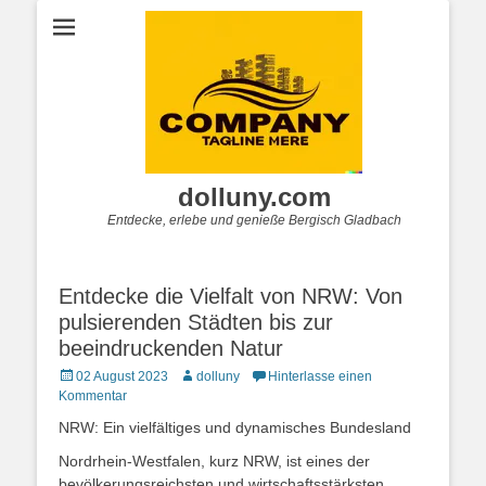
dolluny.com
Entdecke, erlebe und genieße Bergisch Gladbach
Entdecke die Vielfalt von NRW: Von
pulsierenden Städten bis zur
beeindruckenden Natur
Posted
Autor
02 August 2023
dolluny
Hinterlasse einen
on
Kommentar
NRW: Ein vielfältiges und dynamisches Bundesland
Nordrhein-Westfalen, kurz NRW, ist eines der
bevölkerungsreichsten und wirtschaftsstärksten