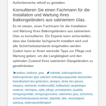
Außenbereiche stilvoll zu gestalten.
Konsultieren Sie einen Fachmann für die
Installation und Wartung Ihres
Balkongeländers aus satiniertem Glas.
Es ist ratsam, einen Fachmann für die Installation
und Wartung Ihres Balkongeländers aus satiniertem
Glas zu konsultieren. Ein Experte kann sicherstellen,
dass das Geländer fachgerecht installiert wird und
alle Sicherheitsstandards eingehalten werden.
Zudem kann er Ihnen wertvolle Tipps zur Pflege und
Wartung geben, um die Langlebigkeit und den
optimalen Zustand Ihres satinierten Glasgeländers zu
gewährleisten.
Kategorien
Schlagworte
balkon
,
balkone
,
glas
ästhetik
,
balkongeländer
,
balkongeländer glas satiniert
,
befestigungspunkte überprüfen
,
belastbarkeit des geländers
,
designs
,
dicke des glases
,
eleganz
,
elemente
,
funktionalität
,
haltbarkeit
,
langlebiges
material
,
milchglas
,
optik
,
pflege
,
privatsphäre
,
qualität
,
reinigungsmittel
,
reinigungsroutine
,
satiniertes glas
,
sicherheit
,
sicherheitsstandards kinder
,
stabilität
,
stile
,
vielseitigkeit
,
wartung
,
widerstandsfähigkeit