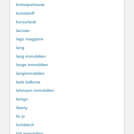
kreissparkasse
kunststoff
kurzurlaub
lacoste
lago maggiore
lang
lang immobilien
lange immobilien
langimmobilien
leeb balkone
lehmann immobilien
lemgo
liberty
liu jo
lochblech
lott immobilien