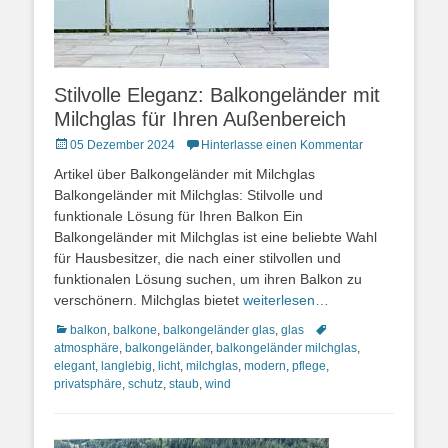
Stilvolle Eleganz: Balkongeländer mit
Milchglas für Ihren Außenbereich
Posted
05 Dezember 2024
Hinterlasse einen Kommentar
on
Artikel über Balkongeländer mit Milchglas
Balkongeländer mit Milchglas: Stilvolle und
funktionale Lösung für Ihren Balkon Ein
Balkongeländer mit Milchglas ist eine beliebte Wahl
für Hausbesitzer, die nach einer stilvollen und
funktionalen Lösung suchen, um ihren Balkon zu
verschönern. Milchglas bietet
weiterlesen…
Kategorien
Schlagworte
balkon
,
balkone
,
balkongeländer glas
,
glas
atmosphäre
,
balkongeländer
,
balkongeländer milchglas
,
elegant
,
langlebig
,
licht
,
milchglas
,
modern
,
pflege
,
privatsphäre
,
schutz
,
staub
,
wind