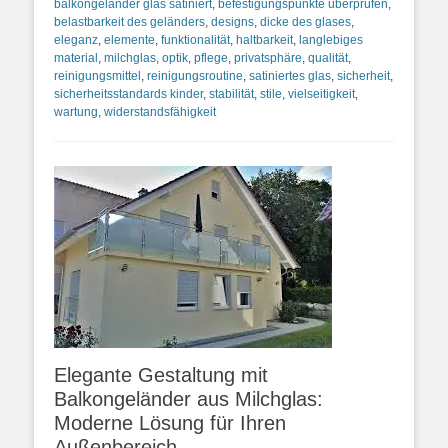
balkongeländer glas satiniert
,
befestigungspunkte überprüfen
,
belastbarkeit des geländers
,
designs
,
dicke des glases
,
eleganz
,
elemente
,
funktionalität
,
haltbarkeit
,
langlebiges
material
,
milchglas
,
optik
,
pflege
,
privatsphäre
,
qualität
,
reinigungsmittel
,
reinigungsroutine
,
satiniertes glas
,
sicherheit
,
sicherheitsstandards kinder
,
stabilität
,
stile
,
vielseitigkeit
,
wartung
,
widerstandsfähigkeit
Elegante Gestaltung mit
Balkongeländer aus Milchglas:
Moderne Lösung für Ihren
Außenbereich