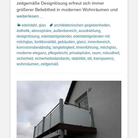
zeitgemäße Designlösung erfreut sich immer
größerer Beliebtheit in modernen Wohnräumen und
weiterlesen…
Kategorien
Schlagworte
edelstahl
,
glas
architektonischen gegebenheiten
,
ästhetik
,
atmosphäre
,
außenbereich
,
ausstrahlung
,
designlösung
,
edelstahlgeländer
,
edelstahlgeländer mit
milchglas
,
funktionalität
,
gebäuden
,
glanz
,
innenbereich
,
korrosionsbeständig
,
langlebigkeit
,
linienführung
,
milchglas
,
moderne eleganz
,
pflegeleicht
,
privatsphäre
,
raum
,
robustheit
,
sicherheit
,
sicherheitsstandards
,
stabilität
,
stil
,
transparenz
,
wohnräumen
,
zeitgemäß