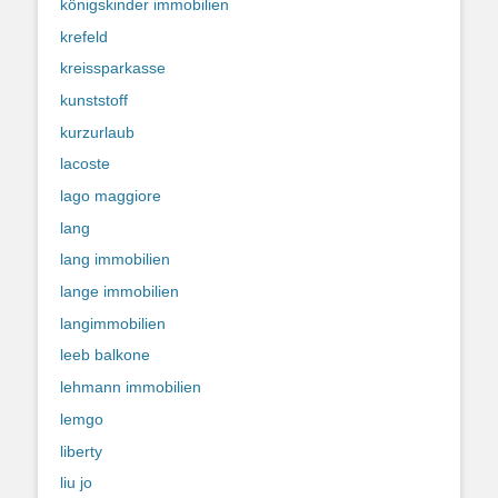
königskinder immobilien
krefeld
kreissparkasse
kunststoff
kurzurlaub
lacoste
lago maggiore
lang
lang immobilien
lange immobilien
langimmobilien
leeb balkone
lehmann immobilien
lemgo
liberty
liu jo