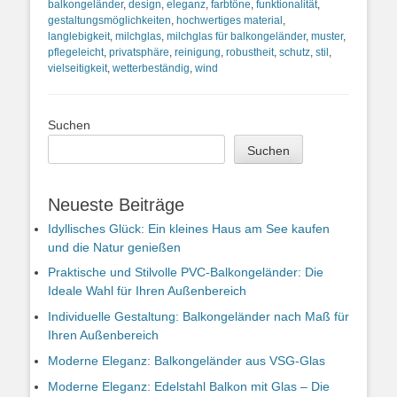
balkongeländer
,
design
,
eleganz
,
farbtöne
,
funktionalität
,
gestaltungsmöglichkeiten
,
hochwertiges material
,
langlebigkeit
,
milchglas
,
milchglas für balkongeländer
,
muster
,
pflegeleicht
,
privatsphäre
,
reinigung
,
robustheit
,
schutz
,
stil
,
vielseitigkeit
,
wetterbeständig
,
wind
Suchen
Suchen
Neueste Beiträge
Idyllisches Glück: Ein kleines Haus am See kaufen
und die Natur genießen
Praktische und Stilvolle PVC-Balkongeländer: Die
Ideale Wahl für Ihren Außenbereich
Individuelle Gestaltung: Balkongeländer nach Maß für
Ihren Außenbereich
Moderne Eleganz: Balkongeländer aus VSG-Glas
Moderne Eleganz: Edelstahl Balkon mit Glas – Die