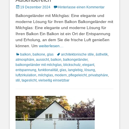
Posted
19 Dezember 2024
Hinterlasse einen Kommentar
on
Balkongeländer mit Milchglas: Eine elegante und
moderne Lösung für Ihren Balkon Balkongeländer mit
Milchglas: Eine elegante und moderne Lösung für
Ihren Balkon Ein Balkon ist ein Ort der Entspannung
und Erholung, an dem Sie die frische Luft genießen
können. Um
weiterlesen…
Kategorien
Schlagworte
balkon
,
balkone
,
glas
architektonische stile
,
ästhetik
,
atmosphäre
,
aussicht
,
balkon
,
balkongeländer
,
balkongeländer mit milchglas
,
blickschutz
,
elegant
,
entspannung
,
funktionalität
,
glas
,
langlebig
,
lösung
,
luftzirkulation
,
milchglas
,
modern
,
pflegeleicht
,
privatsphäre
,
stil
,
tageslicht
,
vielseitig einsetzbar