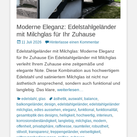
Moderne Eleganz: Edelstahlgeländer
mit Milchglas für Ihr Zuhause
Posted
11 Juli 2026
Hinterlasse einen Kommentar
on
Edelstahlgeländer mit Milchglas: Moderne Eleganz
für Ihr Zuhause Ein Edelstahlgeländer mit Milchglas
verleiht Ihrem Zuhause eine zeitgemäße und
elegante Note. Diese Kombination aus hochwertigem
Edelstahl und satiniertem Milchglas ist nicht nur
ästhetisch ansprechend, sondern auch funktional und
langlebig. Das klare,
weiterlesen…
Kategorien
Schlagworte
edelstahl
,
glas
ästhetik
,
auswahl
,
balance
,
balkongeländer
,
design
,
edelstahlgeländer
,
edelstahlgeländer
milchglas
,
edles aussehen
,
eleganz
,
funktional
,
funktionalität
,
gesamtoptik des designs
,
helligkeit
,
hochwertig
,
interieurs
,
korrosionsbeständigkeit
,
langlebig
,
milchglas
,
modern
,
offenheit
,
privatsphäre
,
raffinesse
,
raumteiler
,
robustheit
,
stilvoll
,
transparenz
,
treppengeländer
,
vielseitigkeit
,