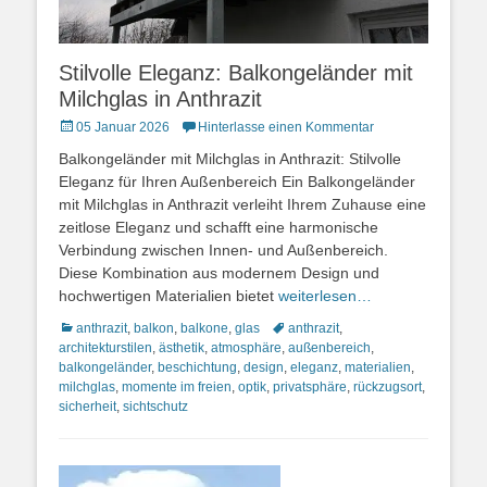
Stilvolle Eleganz: Balkongeländer mit
Milchglas in Anthrazit
Posted
05 Januar 2026
Hinterlasse einen Kommentar
on
Balkongeländer mit Milchglas in Anthrazit: Stilvolle
Eleganz für Ihren Außenbereich Ein Balkongeländer
mit Milchglas in Anthrazit verleiht Ihrem Zuhause eine
zeitlose Eleganz und schafft eine harmonische
Verbindung zwischen Innen- und Außenbereich.
Diese Kombination aus modernem Design und
hochwertigen Materialien bietet
weiterlesen…
Kategorien
Schlagworte
anthrazit
,
balkon
,
balkone
,
glas
anthrazit
,
architekturstilen
,
ästhetik
,
atmosphäre
,
außenbereich
,
balkongeländer
,
beschichtung
,
design
,
eleganz
,
materialien
,
milchglas
,
momente im freien
,
optik
,
privatsphäre
,
rückzugsort
,
sicherheit
,
sichtschutz