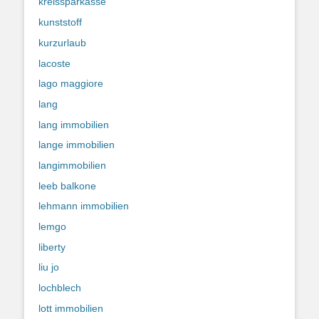
kreissparkasse
kunststoff
kurzurlaub
lacoste
lago maggiore
lang
lang immobilien
lange immobilien
langimmobilien
leeb balkone
lehmann immobilien
lemgo
liberty
liu jo
lochblech
lott immobilien