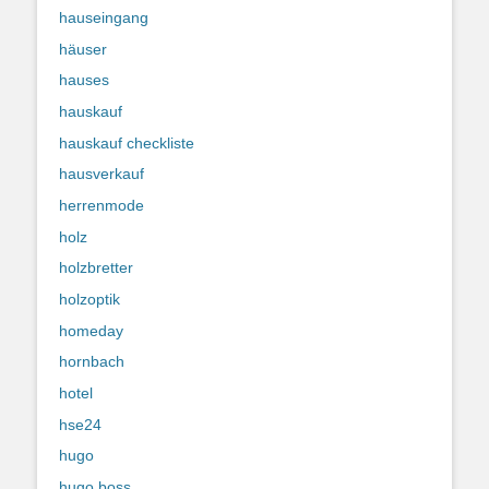
hauseingang
häuser
hauses
hauskauf
hauskauf checkliste
hausverkauf
herrenmode
holz
holzbretter
holzoptik
homeday
hornbach
hotel
hse24
hugo
hugo boss