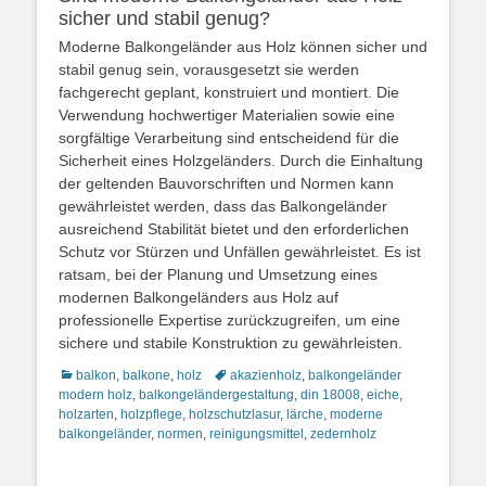
sicher und stabil genug?
Moderne Balkongeländer aus Holz können sicher und
stabil genug sein, vorausgesetzt sie werden
fachgerecht geplant, konstruiert und montiert. Die
Verwendung hochwertiger Materialien sowie eine
sorgfältige Verarbeitung sind entscheidend für die
Sicherheit eines Holzgeländers. Durch die Einhaltung
der geltenden Bauvorschriften und Normen kann
gewährleistet werden, dass das Balkongeländer
ausreichend Stabilität bietet und den erforderlichen
Schutz vor Stürzen und Unfällen gewährleistet. Es ist
ratsam, bei der Planung und Umsetzung eines
modernen Balkongeländers aus Holz auf
professionelle Expertise zurückzugreifen, um eine
sichere und stabile Konstruktion zu gewährleisten.
Kategorien
Schlagworte
balkon
,
balkone
,
holz
akazienholz
,
balkongeländer
modern holz
,
balkongeländergestaltung
,
din 18008
,
eiche
,
holzarten
,
holzpflege
,
holzschutzlasur
,
lärche
,
moderne
balkongeländer
,
normen
,
reinigungsmittel
,
zedernholz