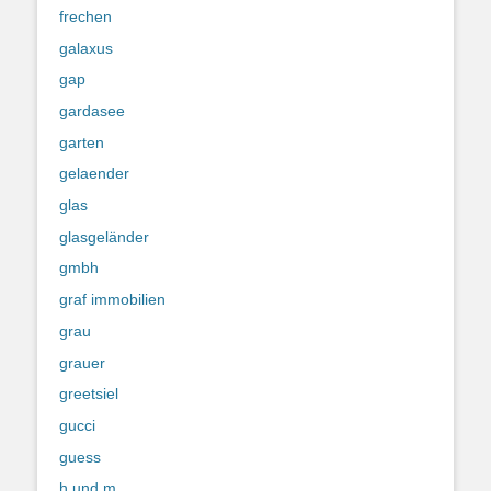
frechen
galaxus
gap
gardasee
garten
gelaender
glas
glasgeländer
gmbh
graf immobilien
grau
grauer
greetsiel
gucci
guess
h und m