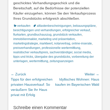
geschicktes Verhandlungsgeschick und die
Bereitschaft, auf die Bedürfnisse der potenziellen
Käufer einzugehen, können Sie den Verkaufsprozess
Ihres Grundstücks erfolgreich abschließen.
Kategorien
Schlagworte
verkaufen
altlastenbescheinigungen
,
bebauungspläne
,
besichtigungen und verhandlungen
,
erfolgreicher verkauf
,
flurkarten
,
grundbuchauszug
,
grundstück verkaufen
,
immobilienmakler
,
marketing und präsentation
,
marketingstrategie
,
marktwert
,
notarvertrag
,
online-inserate
,
preisverhandlungen
,
professionelle wertermittlung
,
realistischer verkaufspreis
,
sachverständiger
,
social media
,
tipps und tricks
,
übergabe des grundstücks
,
vorbereitung der
unterlagen
,
wertermittlung
,
zeitungsanzeigen
Beitragsnavigation
← Zurück
Weiter →
Vorheriger
Nächster
Tipps für den erfolgreichen
Idyllisches Wohnen: Haus
Beitrag:
Beitrag:
privaten Hausverkauf: So
kaufen im Bayerischen Wald
veräußern Sie Ihr Haus
privat mit Erfolg
Schreibe einen Kommentar