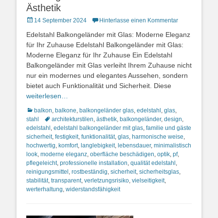
Ästhetik
Posted
14 September 2024
Hinterlasse einen Kommentar
on
Edelstahl Balkongeländer mit Glas: Moderne Eleganz
für Ihr Zuhause Edelstahl Balkongeländer mit Glas:
Moderne Eleganz für Ihr Zuhause Ein Edelstahl
Balkongeländer mit Glas verleiht Ihrem Zuhause nicht
nur ein modernes und elegantes Aussehen, sondern
bietet auch Funktionalität und Sicherheit. Diese
weiterlesen…
Kategorien
balkon
,
balkone
,
balkongeländer glas
,
edelstahl
,
glas
,
Schlagworte
stahl
architekturstilen
,
ästhetik
,
balkongeländer
,
design
,
edelstahl
,
edelstahl balkongeländer mit glas
,
familie und gäste
sicherheit
,
festigkeit
,
funktionalität
,
glas
,
harmonische weise
,
hochwertig
,
komfort
,
langlebigkeit
,
lebensdauer
,
minimalistisch
look
,
moderne eleganz
,
oberfläche beschädigen
,
optik
,
pf
,
pflegeleicht
,
professionelle installation
,
qualität edelstahl
,
reinigungsmittel
,
rostbeständig
,
sicherheit
,
sicherheitsglas
,
stabilität
,
transparent
,
verletzungsrisiko
,
vielseitigkeit
,
werterhaltung
,
widerstandsfähigkeit