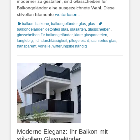
moderner zu gestalten, sind Glasscheiben für
Balkongeländer eine ausgezeichnete Wahl. Diese
stilvollen Elemente
weiterlesen…
Kategorien
Schlagworte
balkon
,
balkone
,
balkongeländer glas
,
glas
balkongeländer
,
getöntes glas
,
glasarten
,
glasscheiben
,
glasscheiben für balkongeländer
,
klare glaspaneelen
,
langlebig
,
lichtdurchlässigkeit
,
pflegeleicht
,
satiniertes glas
,
transparent
,
vorteile
,
witterungsbeständig
Moderne Eleganz: Ihr Balkon mit
stilvollem Glasgeländer