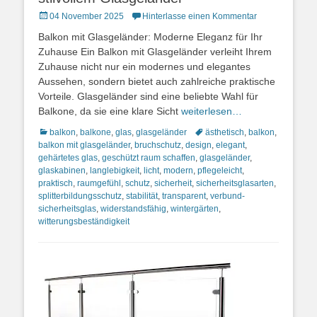
Posted
04 November 2025
Hinterlasse einen Kommentar
on
Balkon mit Glasgeländer: Moderne Eleganz für Ihr
Zuhause Ein Balkon mit Glasgeländer verleiht Ihrem
Zuhause nicht nur ein modernes und elegantes
Aussehen, sondern bietet auch zahlreiche praktische
Vorteile. Glasgeländer sind eine beliebte Wahl für
Balkone, da sie eine klare Sicht
weiterlesen…
Kategorien
Schlagworte
balkon
,
balkone
,
glas
,
glasgeländer
ästhetisch
,
balkon
,
balkon mit glasgeländer
,
bruchschutz
,
design
,
elegant
,
gehärtetes glas
,
geschützt raum schaffen
,
glasgeländer
,
glaskabinen
,
langlebigkeit
,
licht
,
modern
,
pflegeleicht
,
praktisch
,
raumgefühl
,
schutz
,
sicherheit
,
sicherheitsglasarten
,
splitterbildungsschutz
,
stabilität
,
transparent
,
verbund-
sicherheitsglas
,
widerstandsfähig
,
wintergärten
,
witterungsbeständigkeit