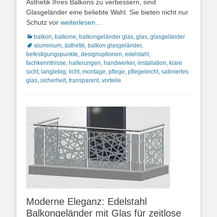
Ästhetik Ihres Balkons zu verbessern, sind
Glasgeländer eine beliebte Wahl. Sie bieten nicht nur
Schutz vor
weiterlesen…
Kategorien
Schlagwor
balkon
,
balkone
,
balkongeländer glas
,
glas
,
glasgeländer
aluminium
,
ästhetik
,
balkon glasgeländer
,
befestigungspunkte
,
designoptionen
,
edelstahl
,
fachkenntnisse
,
halterungen
,
handwerker
,
installation
,
klare
sicht
,
langlebig
,
licht
,
montage
,
pflege
,
pflegeleicht
,
satiniertes
glas
,
sicherheit
,
transparent
,
vorteile
Moderne Eleganz: Edelstahl
Balkongeländer mit Glas für zeitlose