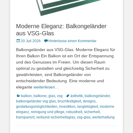
Moderne Eleganz: Balkongeländer
aus VSG-Glas
Posted
20 Juli 2026
Hinterlasse einen Kommentar
on
Balkongeländer aus VSG-Glas: Moderne Eleganz für
Ihren Balkon Ein Balkon ist ein Ort der Entspannung
und des Genusses im Freien. Um diesen Raum
optimal zu gestalten und gleichzeitig Sicherheit zu
gewährleisten, sind Balkongeländer von
entscheidender Bedeutung. Eine moderne und
elegante
weiterlesen…
Kategorien
Schlagworte
balkon
,
balkone
,
glas
,
vsg
ästhetik
,
balkongeländer
,
balkongeländer vsg glas
,
bruchfestigkeit
,
designs
,
gestaltungsmöglichkeiten
,
investition
,
langlebigkeit
,
moderne
eleganz
,
reinigung und pflege
,
robustheit
,
sicherheit
,
transparent
,
verbund-sicherheitsglas
,
vsg-glas
,
werterhaltung