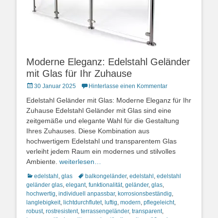
Moderne Eleganz: Edelstahl Geländer
mit Glas für Ihr Zuhause
Posted
30 Januar 2025
Hinterlasse einen Kommentar
on
Edelstahl Geländer mit Glas: Moderne Eleganz für Ihr
Zuhause Edelstahl Geländer mit Glas sind eine
zeitgemäße und elegante Wahl für die Gestaltung
Ihres Zuhauses. Diese Kombination aus
hochwertigem Edelstahl und transparentem Glas
verleiht jedem Raum ein modernes und stilvolles
Ambiente.
weiterlesen…
Kategorien
Schlagworte
edelstahl
,
glas
balkongeländer
,
edelstahl
,
edelstahl
geländer glas
,
elegant
,
funktionalität
,
geländer
,
glas
,
hochwertig
,
individuell anpassbar
,
korrosionsbeständig
,
langlebigkeit
,
lichtdurchflutet
,
luftig
,
modern
,
pflegeleicht
,
robust
,
rostresistent
,
terrassengeländer
,
transparent
,