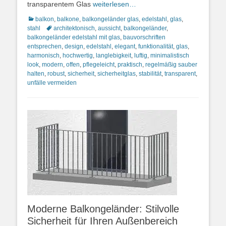
transparentem Glas
weiterlesen…
Kategorien
balkon
,
balkone
,
balkongeländer glas
,
edelstahl
,
glas
,
Schlagworte
stahl
architektonisch
,
aussicht
,
balkongeländer
,
balkongeländer edelstahl mit glas
,
bauvorschriften
entsprechen
,
design
,
edelstahl
,
elegant
,
funktionalität
,
glas
,
harmonisch
,
hochwertig
,
langlebigkeit
,
luftig
,
minimalistisch
look
,
modern
,
offen
,
pflegeleicht
,
praktisch
,
regelmäßig sauber
halten
,
robust
,
sicherheit
,
sicherheitglas
,
stabilität
,
transparent
,
unfälle vermeiden
Moderne Balkongeländer: Stilvolle
Sicherheit für Ihren Außenbereich