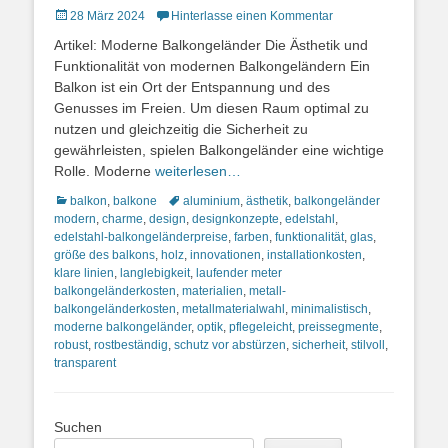
Posted
28 März 2024
Hinterlasse einen Kommentar
on
Artikel: Moderne Balkongeländer Die Ästhetik und
Funktionalität von modernen Balkongeländern Ein
Balkon ist ein Ort der Entspannung und des
Genusses im Freien. Um diesen Raum optimal zu
nutzen und gleichzeitig die Sicherheit zu
gewährleisten, spielen Balkongeländer eine wichtige
Rolle. Moderne
weiterlesen…
Kategorien
Schlagworte
balkon
,
balkone
aluminium
,
ästhetik
,
balkongeländer
modern
,
charme
,
design
,
designkonzepte
,
edelstahl
,
edelstahl-balkongeländerpreise
,
farben
,
funktionalität
,
glas
,
größe des balkons
,
holz
,
innovationen
,
installationkosten
,
klare linien
,
langlebigkeit
,
laufender meter
balkongeländerkosten
,
materialien
,
metall-
balkongeländerkosten
,
metallmaterialwahl
,
minimalistisch
,
moderne balkongeländer
,
optik
,
pflegeleicht
,
preissegmente
,
robust
,
rostbeständig
,
schutz vor abstürzen
,
sicherheit
,
stilvoll
,
transparent
Suchen