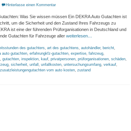
Hinterlasse einen Kommentar
tachten: Was Sie wissen müssen Ein DEKRA Auto Gutachten ist
Schritt, um die Sicherheit und den Zustand Ihres Fahrzeugs zu
KRA ist eine der führenden Prüforganisationen in Deutschland und
nde Gutachten für Fahrzeuge aller
weiterlesen…
worte
eitsstunden des gutachters
,
art des gutachtens
,
autohändler
,
bericht
,
a auto gutachten
,
erfahrungkfz-gutachten
,
expertise
,
fahrzeug
,
,
gutachten
,
inspektion
,
kauf
,
privatpersonen
,
prüforganisationen
,
schäden
,
rzeug
,
sicherheit
,
unfall
,
unfallkosten
,
untersuchungsumfang
,
verkauf
,
zusatzleistungengutachten vom auto kosten
,
zustand