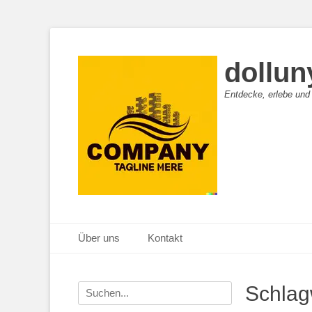
dollun
Entdecke, erlebe und
Primäres Menü
Zum
Über uns
Kontakt
Inhalt
springen
Suche
Schlag
nach: