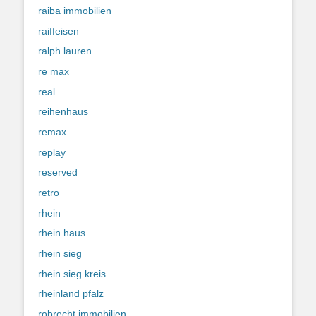
raiba immobilien
raiffeisen
ralph lauren
re max
real
reihenhaus
remax
replay
reserved
retro
rhein
rhein haus
rhein sieg
rhein sieg kreis
rheinland pfalz
robrecht immobilien