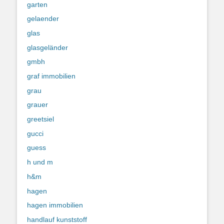
garten
gelaender
glas
glasgeländer
gmbh
graf immobilien
grau
grauer
greetsiel
gucci
guess
h und m
h&m
hagen
hagen immobilien
handlauf kunststoff