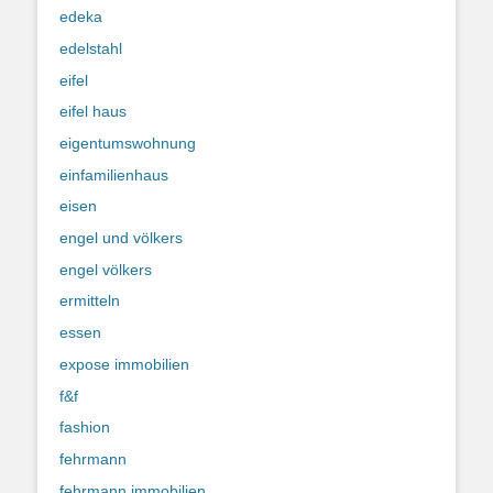
edeka
edelstahl
eifel
eifel haus
eigentumswohnung
einfamilienhaus
eisen
engel und völkers
engel völkers
ermitteln
essen
expose immobilien
f&f
fashion
fehrmann
fehrmann immobilien