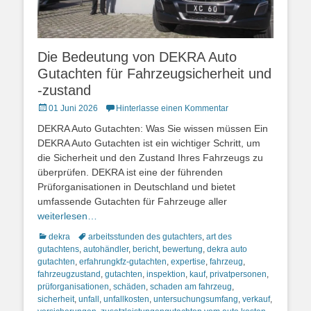
Die Bedeutung von DEKRA Auto
Gutachten für Fahrzeugsicherheit und
-zustand
Posted
01 Juni 2026
Hinterlasse einen Kommentar
on
DEKRA Auto Gutachten: Was Sie wissen müssen Ein
DEKRA Auto Gutachten ist ein wichtiger Schritt, um
die Sicherheit und den Zustand Ihres Fahrzeugs zu
überprüfen. DEKRA ist eine der führenden
Prüforganisationen in Deutschland und bietet
umfassende Gutachten für Fahrzeuge aller
weiterlesen…
Kategorien
Schlagworte
dekra
arbeitsstunden des gutachters
,
art des
gutachtens
,
autohändler
,
bericht
,
bewertung
,
dekra auto
gutachten
,
erfahrungkfz-gutachten
,
expertise
,
fahrzeug
,
fahrzeugzustand
,
gutachten
,
inspektion
,
kauf
,
privatpersonen
,
prüforganisationen
,
schäden
,
schaden am fahrzeug
,
sicherheit
,
unfall
,
unfallkosten
,
untersuchungsumfang
,
verkauf
,