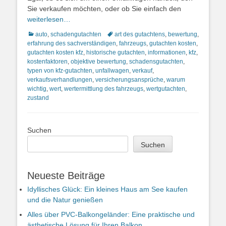
Sie verkaufen möchten, oder ob Sie einfach den
weiterlesen…
Kategorien
Schlagworte
auto
,
schadengutachten
art des gutachtens
,
bewertung
,
erfahrung des sachverständigen
,
fahrzeugs
,
gutachten kosten
,
gutachten kosten kfz
,
historische gutachten
,
informationen
,
kfz
,
kostenfaktoren
,
objektive bewertung
,
schadensgutachten
,
typen von kfz-gutachten
,
unfallwagen
,
verkauf
,
verkaufsverhandlungen
,
versicherungsansprüche
,
warum
wichtig
,
wert
,
wertermittlung des fahrzeugs
,
wertgutachten
,
zustand
Suchen
Suchen
Neueste Beiträge
Idyllisches Glück: Ein kleines Haus am See kaufen
und die Natur genießen
Alles über PVC-Balkongeländer: Eine praktische und
ästhetische Lösung für Ihren Balkon