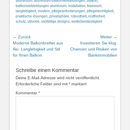
aluminium
,
aluminium-balkonverkleidungen
,
balkon
,
balkonverkleidungen aluminium
,
installation
,
klassisch
,
langlebigkeit
,
modern
,
pflegeanforderungen
,
pflegeleichtigkeit
,
praktische lösungen
,
privatsphäre
,
robustheit
,
rostfreiheit
,
schutz
,
stilvolle
,
vielfältige designs
,
wetterbeständigkeit
Beitragsnavigation
← Zurück
Weiter →
Vorheriger
Nächster
Moderne Balkonbretter aus
Investieren Sie klug:
Beitrag:
Beitrag:
Alu: Langlebigkeit und Stil
Chancen und Risiken von
für Ihren Balkon
Bankimmobilien
Schreibe einen Kommentar
Deine E-Mail-Adresse wird nicht veröffentlicht.
Erforderliche Felder sind mit
*
markiert
Kommentar
*