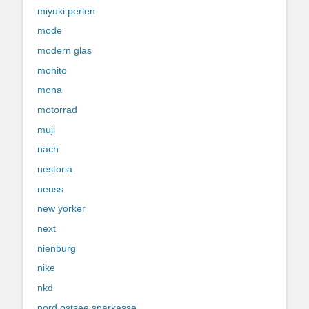
miyuki perlen
mode
modern glas
mohito
mona
motorrad
muji
nach
nestoria
neuss
new yorker
next
nienburg
nike
nkd
nord ostsee sparkasse