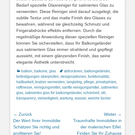
Bedarf spezielle Glasreiniger für satiniertes Glas zu
verwenden. Diese Reiniger sind darauf ausgelegt, die
subtile Textur und das matte Finish des Glases zu
bewahren, während sie gleichzeitig Schmutz und
Fingerabdrücke effektiv entfernen. Durch die
regelmäßige Anwendung dieser speziellen Reiniger
können Sie sicherstellen, dass Ihr Balkongeländer
aus satiniertem Glas immer strahlend und gepflegt
aussieht, mit einem glänzenden Finish, das seine
elegante Ästhetik unterstreicht.
Kategorien
Schlagworte
balkon
,
balkone
,
glas
abtrocknen
,
balkongeländer
,
befestigungen überprüfen
,
designoptionen
,
funktionalität
,
haltbarkeit
,
kratzer vermeiden
,
langlebig
,
pflege
,
privatsphäre
,
raffinesse
,
reinigungsmittel
,
sanfte reinigungsmittel
,
satiniertes
glas
,
satiniertes glas für balkongeländer
,
schönheit
,
stil
,
transparenz
,
vielseitigkeit
,
wartung
,
wasser
,
weiche tücher
Beitragsnavigation
← Zurück
Weiter →
Vorheriger
Nächster
Der Wert Ihrer Immobilie:
Traumhafte Immobilien in
Beitrag:
Beitrag:
Schätzen Sie richtig und
der malerischen Eifel:
profitieren Sie!
Finden Sie Ihr Zuhause