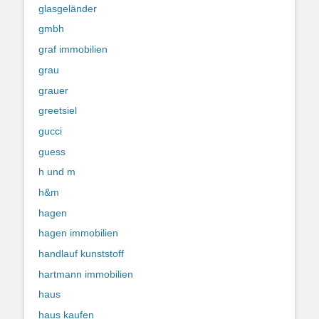
glasgeländer
gmbh
graf immobilien
grau
grauer
greetsiel
gucci
guess
h und m
h&m
hagen
hagen immobilien
handlauf kunststoff
hartmann immobilien
haus
haus kaufen