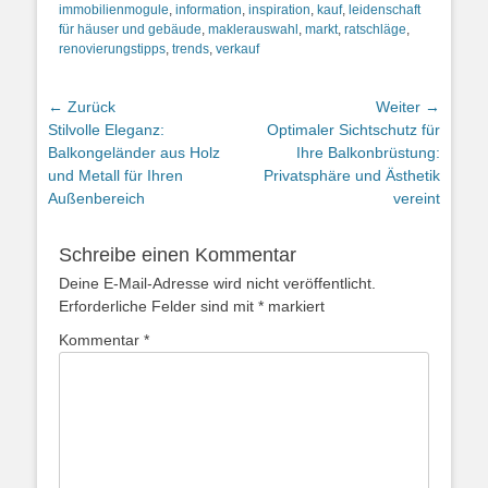
immobilienmogule
,
information
,
inspiration
,
kauf
,
leidenschaft
für häuser und gebäude
,
maklerauswahl
,
markt
,
ratschläge
,
renovierungstipps
,
trends
,
verkauf
Beitragsnavigation
← Zurück
Weiter →
Vorheriger
Nächster
Stilvolle Eleganz:
Optimaler Sichtschutz für
Beitrag:
Beitrag:
Balkongeländer aus Holz
Ihre Balkonbrüstung:
und Metall für Ihren
Privatsphäre und Ästhetik
Außenbereich
vereint
Schreibe einen Kommentar
Deine E-Mail-Adresse wird nicht veröffentlicht.
Erforderliche Felder sind mit
*
markiert
Kommentar
*