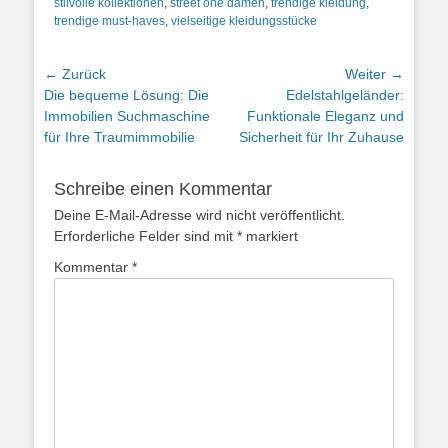
stilvolle kollektionen
,
street one damen
,
trendige kleidung
,
trendige must-haves
,
vielseitige kleidungsstücke
Beitragsnavigation
← Zurück
Weiter →
Vorheriger
Nächster
Die bequeme Lösung: Die
Edelstahlgeländer:
Beitrag:
Beitrag:
Immobilien Suchmaschine
Funktionale Eleganz und
für Ihre Traumimmobilie
Sicherheit für Ihr Zuhause
Schreibe einen Kommentar
Deine E-Mail-Adresse wird nicht veröffentlicht.
Erforderliche Felder sind mit
*
markiert
Kommentar
*