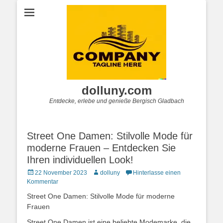
dolluny.com
Entdecke, erlebe und genieße Bergisch Gladbach
Street One Damen: Stilvolle Mode für
moderne Frauen – Entdecken Sie
Ihren individuellen Look!
Posted
Autor
22 November 2023
dolluny
Hinterlasse einen
on
Kommentar
Street One Damen: Stilvolle Mode für moderne
Frauen
Street One Damen ist eine beliebte Modemarke, die