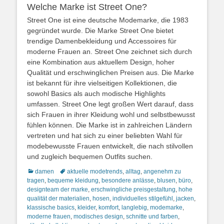
Welche Marke ist Street One?
Street One ist eine deutsche Modemarke, die 1983
gegründet wurde. Die Marke Street One bietet
trendige Damenbekleidung und Accessoires für
moderne Frauen an. Street One zeichnet sich durch
eine Kombination aus aktuellem Design, hoher
Qualität und erschwinglichen Preisen aus. Die Marke
ist bekannt für ihre vielseitigen Kollektionen, die
sowohl Basics als auch modische Highlights
umfassen. Street One legt großen Wert darauf, dass
sich Frauen in ihrer Kleidung wohl und selbstbewusst
fühlen können. Die Marke ist in zahlreichen Ländern
vertreten und hat sich zu einer beliebten Wahl für
modebewusste Frauen entwickelt, die nach stilvollen
und zugleich bequemen Outfits suchen.
Kategorien
Schlagworte
damen
aktuelle modetrends
,
alltag
,
angenehm zu
tragen
,
bequeme kleidung
,
besondere anlässe
,
blusen
,
büro
,
designteam der marke
,
erschwingliche preisgestaltung
,
hohe
qualität der materialien
,
hosen
,
individuelles stilgefühl
,
jacken
,
klassische basics
,
kleider
,
komfort
,
langlebig
,
modemarke
,
moderne frauen
,
modisches design
,
schnitte und farben
,