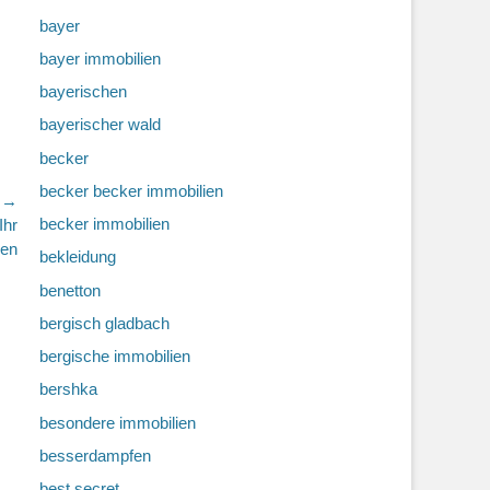
bayer
bayer immobilien
bayerischen
bayerischer wald
becker
becker becker immobilien
r →
becker immobilien
Ihr
sen
bekleidung
benetton
bergisch gladbach
bergische immobilien
bershka
besondere immobilien
besserdampfen
best secret