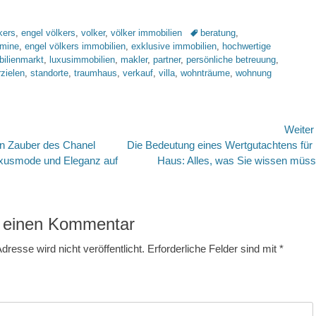
Schlagworte
kers
,
engel völkers
,
volker
,
völker immobilien
beratung
,
rmine
,
engel völkers immobilien
,
exklusive immobilien
,
hochwertige
ilienmarkt
,
luxusimmobilien
,
makler
,
partner
,
persönliche betreuung
,
rzielen
,
standorte
,
traumhaus
,
verkauf
,
villa
,
wohnträume
,
wohnung
avigation
Weite
Nächster
n Zauber des Chanel
Die Bedeutung eines Wertgutachtens für 
Beitrag:
uxusmode und Eleganz auf
Haus: Alles, was Sie wissen müs
 einen Kommentar
dresse wird nicht veröffentlicht.
Erforderliche Felder sind mit
*