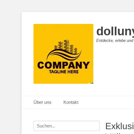
dollun
Entdecke, erlebe und
Primäres Menü
Zum
Über uns
Kontakt
Inhalt
springen
Suche
Exklus
nach: