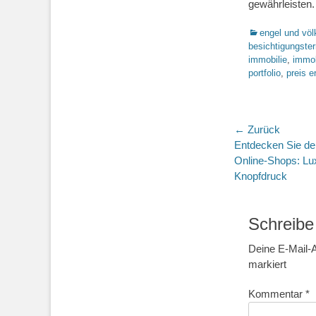
gewährleisten.
Kategorien
engel und völ
besichtigungste
immobilie
,
immob
portfolio
,
preis e
Beitragsn
← Zurück
Vorheriger
Entdecken Sie de
Beitrag:
Online-Shops: L
Knopfdruck
Schreibe
Deine E-Mail-A
markiert
Kommentar
*