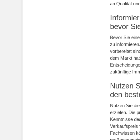
an Qualität un
Informie
bevor Sie
Bevor Sie eine
zu informieren
vorbereitet si
dem Markt hab
Entscheidungen 
zukünftige Immo
Nutzen S
den best
Nutzen Sie die
erzielen. Die 
Kenntnisse de
Verkaufspreis f
Fachwissen kön
maßgeschneider