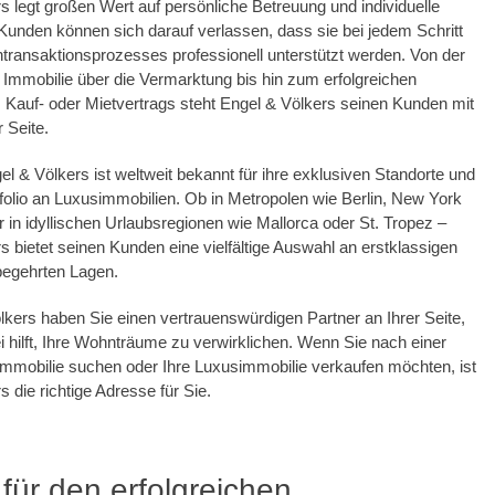
s legt großen Wert auf persönliche Betreuung und individuelle
Kunden können sich darauf verlassen, dass sie bei jedem Schritt
transaktionsprozesses professionell unterstützt werden. Von der
Immobilie über die Vermarktung bis hin zum erfolgreichen
Kauf- oder Mietvertrags steht Engel & Völkers seinen Kunden mit
 Seite.
l & Völkers ist weltweit bekannt für ihre exklusiven Standorte und
rtfolio an Luxusimmobilien. Ob in Metropolen wie Berlin, New York
r in idyllischen Urlaubsregionen wie Mallorca oder St. Tropez –
s bietet seinen Kunden eine vielfältige Auswahl an erstklassigen
begehrten Lagen.
lkers haben Sie einen vertrauenswürdigen Partner an Ihrer Seite,
i hilft, Ihre Wohnträume zu verwirklichen. Wenn Sie nach einer
mmobilie suchen oder Ihre Luxusimmobilie verkaufen möchten, ist
 die richtige Adresse für Sie.
 für den erfolgreichen