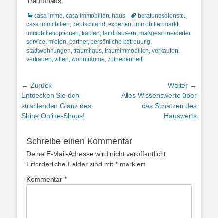
Traumhaus.
Kategorien
Schlagworte
casa immo
,
casa immobilien
,
haus
beratungsdienste
,
casa immobilien
,
deutschland
,
experten
,
immobilienmarkt
,
immobilienoptionen
,
kaufen
,
landhäusern
,
maßgeschneiderter
service
,
mieten
,
partner
,
persönliche betreuung
,
stadtwohnungen
,
traumhaus
,
traumimmobilien
,
verkaufen
,
vertrauen
,
villen
,
wohnträume
,
zufriedenheit
Beitragsnavigation
← Zurück
Weiter →
Vorheriger
Nächster
Entdecken Sie den
Alles Wissenswerte über
Beitrag:
Beitrag:
strahlenden Glanz des
das Schätzen des
Shine Online-Shops!
Hauswerts
Schreibe einen Kommentar
Deine E-Mail-Adresse wird nicht veröffentlicht.
Erforderliche Felder sind mit
*
markiert
Kommentar
*