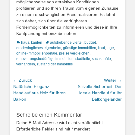
möglicherweise von attraktiven Konditionen
profitieren und so Ihren Traum vom eigenen Zuhause
zu einem erschwinglichen Preis realisieren. Es lohnt
sich daher, sich über die verfügbaren
Fördermöglichkeiten zu informieren und diese in Ihre
Kaufplanung mit einzubeziehen.
Kategorien
Schlagworte
haus
,
kaufen
aufstrebende viertel
,
budget
,
erschwingliches eigenheim
,
günstige immobilien
,
kauf
,
lage
,
online-immobilienportale
,
preise vergleichen
,
renovierungsbedürftige immobilien
,
stadtteile
,
suchkanäle
,
verhandeln
,
zustand der immobilie
Beitragsnavigation
← Zurück
Weiter →
Vorheriger
Nächster
Natürliche Eleganz:
Stilvolle Sicherheit: Der
Beitrag:
Beitrag:
Handlauf aus Holz für Ihren
ideale Handlauf für Ihr
Balkon
Balkongeländer
Schreibe einen Kommentar
Deine E-Mail-Adresse wird nicht veröffentlicht.
Erforderliche Felder sind mit
*
markiert