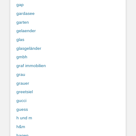
gap
gardasee
garten
gelaender
glas
glasgeländer
gmbh
graf immobilien
grau
grauer
greetsiel
gucci
guess
h und m
h&m
hagen