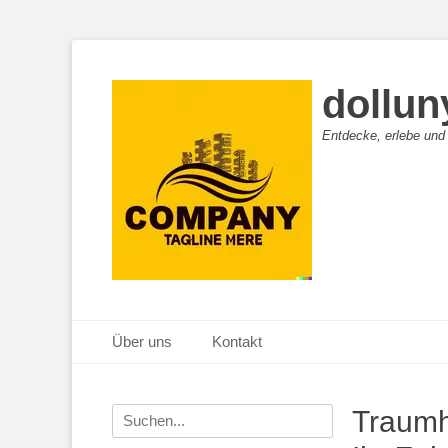
dollun
Entdecke, erlebe und
Primäres Menü
Zum
Über uns
Kontakt
Inhalt
springen
Suche
Traumh
nach: