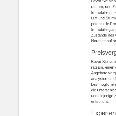
Bevor Sie sich
ratsam, den Zu
Immobilien in 
Luft und Stürm
potenzielle Pr
Immobilie gut 
Zustands des 
Nordsee auf s
Preisver
Bevor Sie sich
ratsam, einen 
Angebote verg
analysieren, k
bestmöglichen W
die unterschi
und diejenige 
entspricht.
Experten