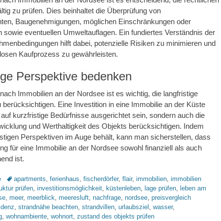
ltig zu prüfen. Dies beinhaltet die Überprüfung von
ten, Baugenehmigungen, möglichen Einschränkungen oder
n sowie eventuellen Umweltauflagen. Ein fundiertes Verständnis der
hmenbedingungen hilft dabei, potenzielle Risiken zu minimieren und
losen Kaufprozess zu gewährleisten.
tige Perspektive bedenken
nach Immobilien an der Nordsee ist es wichtig, die langfristige
 berücksichtigen. Eine Investition in eine Immobilie an der Küste
r auf kurzfristige Bedürfnisse ausgerichtet sein, sondern auch die
wicklung und Werthaltigkeit des Objekts berücksichtigen. Indem
istigen Perspektiven im Auge behält, kann man sicherstellen, dass
ng für eine Immobilie an der Nordsee sowohl finanziell als auch
end ist.
Schlagworte
e
apartments
,
ferienhaus
,
fischerdörfer
,
flair
,
immobilien
,
immobilien
ruktur prüfen
,
investitionsmöglichkeit
,
küstenleben
,
lage prüfen
,
leben am
se
,
meer
,
meerblick
,
meeresluft
,
nachfrage
,
nordsee
,
preisvergleich
idenz
,
strandnähe beachten
,
strandvillen
,
urlaubsziel
,
wasser
,
g
,
wohnambiente
,
wohnort
,
zustand des objekts prüfen