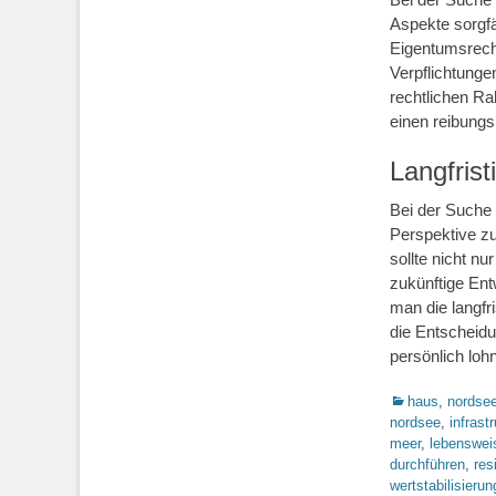
Aspekte sorgfä
Eigentumsrech
Verpflichtunge
rechtlichen Ra
einen reibungs
Langfris
Bei der Suche 
Perspektive zu
sollte nicht nu
zukünftige Ent
man die langfr
die Entscheidu
persönlich lohn
Kategorien
haus
,
nordse
nordsee
,
infrast
meer
,
lebenswei
durchführen
,
res
wertstabilisierun