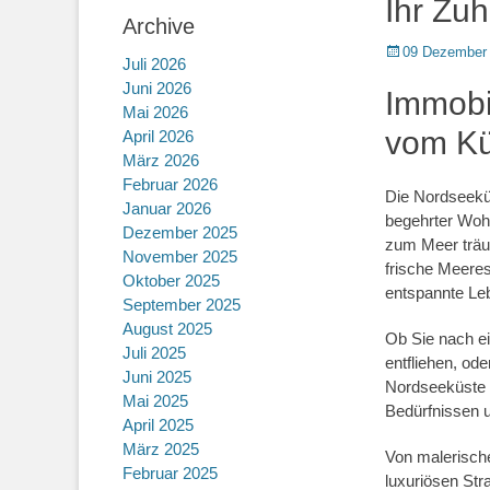
Ihr Zu
Archive
Posted
09 Dezember
Juli 2026
on
Juni 2026
Immobi
Mai 2026
vom Kü
April 2026
März 2026
Februar 2026
Die Nordseeküs
Januar 2026
begehrter Wohn
Dezember 2025
zum Meer träum
November 2025
frische Meeres
Oktober 2025
entspannte Le
September 2025
August 2025
Ob Sie nach e
Juli 2025
entfliehen, o
Juni 2025
Nordseeküste f
Mai 2025
Bedürfnissen 
April 2025
März 2025
Von malerische
Februar 2025
luxuriösen Stra