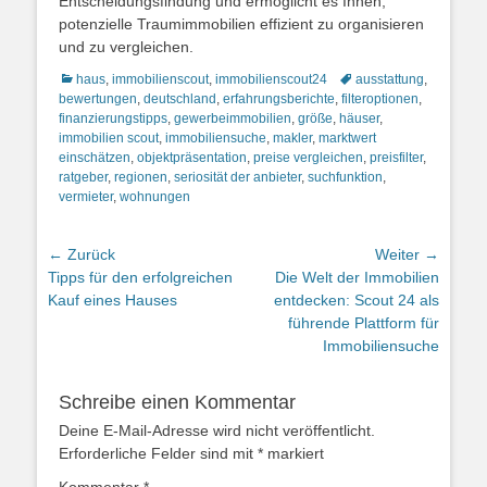
Entscheidungsfindung und ermöglicht es Ihnen,
potenzielle Traumimmobilien effizient zu organisieren
und zu vergleichen.
Kategorien
Schlagworte
haus
,
immobilienscout
,
immobilienscout24
ausstattung
,
bewertungen
,
deutschland
,
erfahrungsberichte
,
filteroptionen
,
finanzierungstipps
,
gewerbeimmobilien
,
größe
,
häuser
,
immobilien scout
,
immobiliensuche
,
makler
,
marktwert
einschätzen
,
objektpräsentation
,
preise vergleichen
,
preisfilter
,
ratgeber
,
regionen
,
seriosität der anbieter
,
suchfunktion
,
vermieter
,
wohnungen
Beitragsnavigation
← Zurück
Weiter →
Vorheriger
Nächster
Tipps für den erfolgreichen
Die Welt der Immobilien
Beitrag:
Beitrag:
Kauf eines Hauses
entdecken: Scout 24 als
führende Plattform für
Immobiliensuche
Schreibe einen Kommentar
Deine E-Mail-Adresse wird nicht veröffentlicht.
Erforderliche Felder sind mit
*
markiert