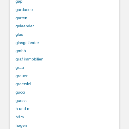
gap
gardasee
garten
gelaender
glas
glasgeländer
gmbh
graf immobilien
grau
grauer
greetsiel
gucci
guess
h und m
h&m
hagen