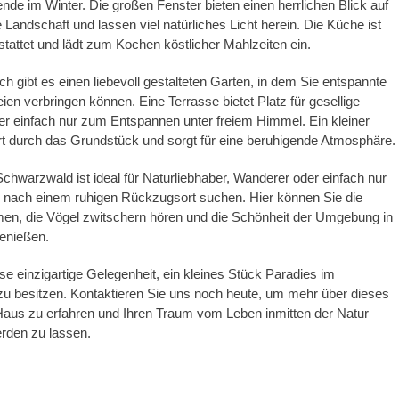
nde im Winter. Die großen Fenster bieten einen herrlichen Blick auf
 Landschaft und lassen viel natürliches Licht herein. Die Küche ist
attet und lädt zum Kochen köstlicher Mahlzeiten ein.
h gibt es einen liebevoll gestalteten Garten, in dem Sie entspannte
ien verbringen können. Eine Terrasse bietet Platz für gesellige
er einfach nur zum Entspannen unter freiem Himmel. Ein kleiner
t durch das Grundstück und sorgt für eine beruhigende Atmosphäre.
hwarzwald ist ideal für Naturliebhaber, Wanderer oder einfach nur
 nach einem ruhigen Rückzugsort suchen. Hier können Sie die
tmen, die Vögel zwitschern hören und die Schönheit der Umgebung in
genießen.
se einzigartige Gelegenheit, ein kleines Stück Paradies im
u besitzen. Kontaktieren Sie uns noch heute, um mehr über dieses
aus zu erfahren und Ihren Traum vom Leben inmitten der Natur
erden zu lassen.