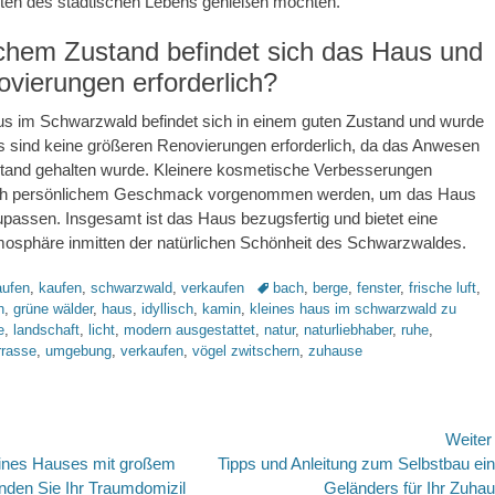
ten des städtischen Lebens genießen möchten.
lchem Zustand befindet sich das Haus und
ovierungen erforderlich?
us im Schwarzwald befindet sich in einem guten Zustand und wurde
Es sind keine größeren Renovierungen erforderlich, da das Anwesen
stand gehalten wurde. Kleinere kosmetische Verbesserungen
ach persönlichem Geschmack vorgenommen werden, um das Haus
zupassen. Insgesamt ist das Haus bezugsfertig und bietet eine
mosphäre inmitten der natürlichen Schönheit des Schwarzwaldes.
Schlagworte
aufen
,
kaufen
,
schwarzwald
,
verkaufen
bach
,
berge
,
fenster
,
frische luft
,
h
,
grüne wälder
,
haus
,
idyllisch
,
kamin
,
kleines haus im schwarzwald zu
e
,
landschaft
,
licht
,
modern ausgestattet
,
natur
,
naturliebhaber
,
ruhe
,
rrasse
,
umgebung
,
verkaufen
,
vögel zwitschern
,
zuhause
avigation
Weite
Nächster
ines Hauses mit großem
Tipps und Anleitung zum Selbstbau ei
Beitrag:
nden Sie Ihr Traumdomizil
Geländers für Ihr Zuha