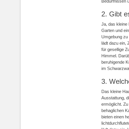
Bedürfnissen u
2. Gibt 
Ja, das kleine
Garten und ein
Umgebung zu g
lädt dazu ein, 
für gesellige
Himmel. Darübe
beruhigende Ku
im Schwarzwal
3. Welch
Das kleine Ha
Ausstattung, 
ermöglicht. Zu
behaglichen K
bieten einen h
lichtdurchflut