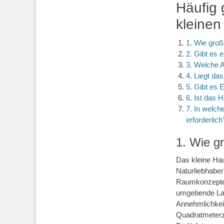
Häufig 
kleine
1. Wie gro
2. Gibt es 
3. Welche 
4. Liegt da
5. Gibt es 
6. Ist das 
7. In welc
erforderlich
1. Wie g
Das kleine Hau
Naturliebhaber
Raumkonzepten
umgebende Lan
Annehmlichkei
Quadratmeterz