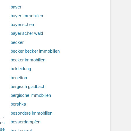
bayer
bayer immobilien
bayerischen
bayerischer wald
becker
becker becker immobilien
becker immobilien
bekleidung
benetton
bergisch gladbach
bergische immobilien
bershka
besondere immobilien
r →
besserdampfen
nes
use
best secret