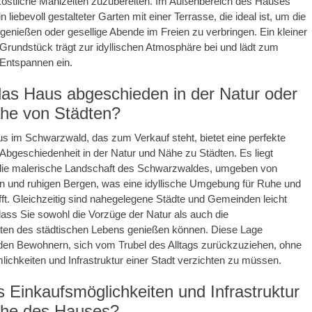
 köstliche Mahlzeiten zuzubereiten. Im Außenbereich des Hauses
in liebevoll gestalteter Garten mit einer Terrasse, die ideal ist, um die
u genießen oder gesellige Abende im Freien zu verbringen. Ein kleiner
rundstück trägt zur idyllischen Atmosphäre bei und lädt zum
 Entspannen ein.
 das Haus abgeschieden in der Natur oder
ähe von Städten?
s im Schwarzwald, das zum Verkauf steht, bietet eine perfekte
bgeschiedenheit in der Natur und Nähe zu Städten. Es liegt
n die malerische Landschaft des Schwarzwaldes, umgeben von
n und ruhigen Bergen, was eine idyllische Umgebung für Ruhe und
ft. Gleichzeitig sind nahegelegene Städte und Gemeinden leicht
dass Sie sowohl die Vorzüge der Natur als auch die
ten des städtischen Lebens genießen können. Diese Lage
 den Bewohnern, sich vom Trubel des Alltags zurückzuziehen, ohne
lichkeiten und Infrastruktur einer Stadt verzichten zu müssen.
s Einkaufsmöglichkeiten und Infrastruktur
ähe des Hauses?