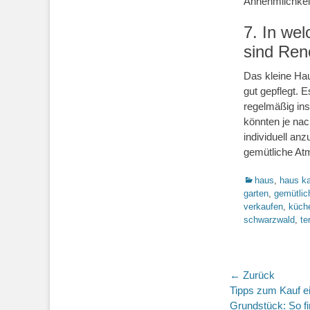
Annehmlichkei
7. In we
sind Ren
Das kleine Ha
gut gepflegt. 
regelmäßig in
könnten je n
individuell an
gemütliche At
Kategorien
haus
,
haus k
garten
,
gemütlic
verkaufen
,
küch
schwarzwald
,
te
Beitragsn
← Zurück
Vorheriger
Tipps zum Kauf e
Beitrag:
Grundstück: So fi