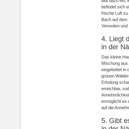
lädt dazu ein,
befindet sich e
frische Luft z
Bach auf dem G
Verweilen und
4. Liegt
in der N
Das kleine Hau
Mischung aus A
eingebettet i
grünen Wälder
Erholung schaf
erreichbar, so
Annehmlichkei
ermöglicht es
auf die Annehm
5. Gibt e
in der N