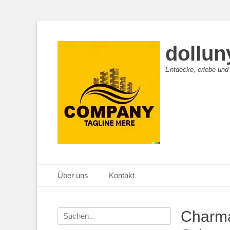
dollun
Entdecke, erlebe und
Primäres Menü
Zum
Über uns
Kontakt
Inhalt
springen
Suche
Charma
nach: