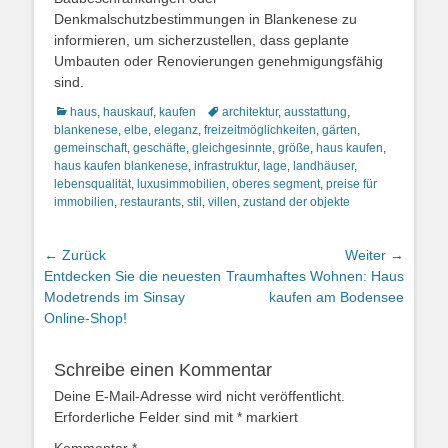
Denkmalschutzbestimmungen in Blankenese zu
informieren, um sicherzustellen, dass geplante
Umbauten oder Renovierungen genehmigungsfähig
sind.
Kategorien
Schlagworte
haus
,
hauskauf
,
kaufen
architektur
,
ausstattung
,
blankenese
,
elbe
,
eleganz
,
freizeitmöglichkeiten
,
gärten
,
gemeinschaft
,
geschäfte
,
gleichgesinnte
,
größe
,
haus kaufen
,
haus kaufen blankenese
,
infrastruktur
,
lage
,
landhäuser
,
lebensqualität
,
luxusimmobilien
,
oberes segment
,
preise für
immobilien
,
restaurants
,
stil
,
villen
,
zustand der objekte
Beitragsnavigation
← Zurück
Weiter →
Vorheriger
Nächster
Entdecken Sie die neuesten
Traumhaftes Wohnen: Haus
Beitrag:
Beitrag:
Modetrends im Sinsay
kaufen am Bodensee
Online-Shop!
Schreibe einen Kommentar
Deine E-Mail-Adresse wird nicht veröffentlicht.
Erforderliche Felder sind mit
*
markiert