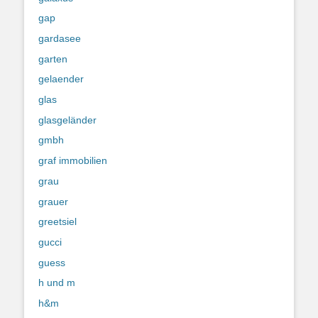
gap
gardasee
garten
gelaender
glas
glasgeländer
gmbh
graf immobilien
grau
grauer
greetsiel
gucci
guess
h und m
h&m