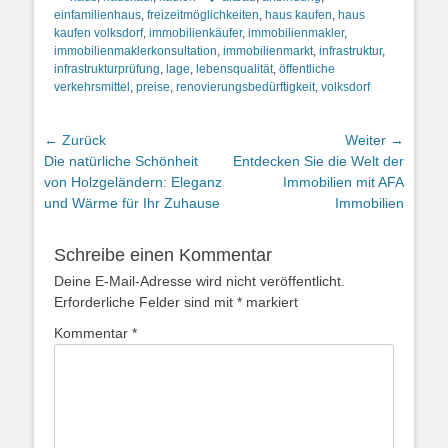
einfamilienhaus
,
freizeitmöglichkeiten
,
haus kaufen
,
haus
kaufen volksdorf
,
immobilienkäufer
,
immobilienmakler
,
immobilienmaklerkonsultation
,
immobilienmarkt
,
infrastruktur
,
infrastrukturprüfung
,
lage
,
lebensqualität
,
öffentliche
verkehrsmittel
,
preise
,
renovierungsbedürftigkeit
,
volksdorf
Beitragsnavigation
← Zurück
Weiter →
Vorheriger
Nächster
Die natürliche Schönheit
Entdecken Sie die Welt der
Beitrag:
Beitrag:
von Holzgeländern: Eleganz
Immobilien mit AFA
und Wärme für Ihr Zuhause
Immobilien
Schreibe einen Kommentar
Deine E-Mail-Adresse wird nicht veröffentlicht.
Erforderliche Felder sind mit
*
markiert
Kommentar
*