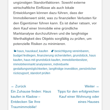
ungünstigen Standortfaktoren. Sowohl externe
wirtschaftliche Einflüsse als auch lokale
Entwicklungen können dazu führen, dass der
Immobilienwert sinkt, was zu finanziellen Verlusten für
den Eigentümer führen kann. Es ist daher ratsam, vor
dem Kauf einer Immobilie eine gründliche
Marktanalyse durchzuführen und die langfristige
Werthaltigkeit des Objekts sorgfältig zu prüfen, um
potenzielle Risiken zu minimieren.
Kategorien
Schlagworte
haus
,
hauskauf
,
kaufen
besichtigung vereinbaren
,
budget festlegen
,
finanzierung sicherstellen
,
grundstück
,
haus
kaufen
,
haus mit grundstück kaufen
,
immobilienbesitzer
,
immobilienmarkt analysieren
,
individuelle
gestaltungsmöglichkeiten
,
langfristige investition
,
persönlicher
rückzugsort
,
standort prüfen
Beitragsnavigation
← Zurück
Weiter →
Vorheriger
Nächster
Ein Zuhause finden: Haus
Tipps für den erfolgreichen
Beitrag:
Beitrag:
kaufen in Kladow –
Kauf einer Wohnung oder
Entdecken Sie Ihre
eines Hauses
Traumimmobilie!