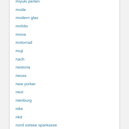
miyuki perlen
mode
modern glas
mohito
mona
motorrad
muji
nach
nestoria
neuss
new yorker
next
nienburg
nike
nkd
nord ostsee sparkasse