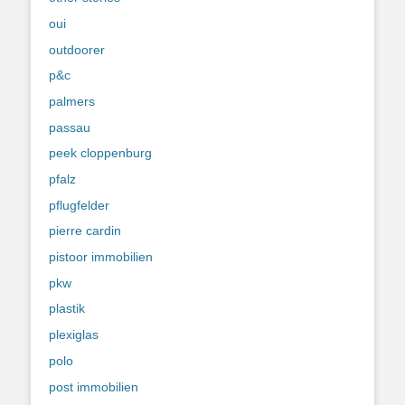
oui
outdoorer
p&c
palmers
passau
peek cloppenburg
pfalz
pflugfelder
pierre cardin
pistoor immobilien
pkw
plastik
plexiglas
polo
post immobilien