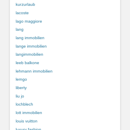
kurzurlaub
lacoste
lago maggiore
lang
lang immobilien
lange immobilien
langimmobilien
leeb balkone
lehmann immobilien
lemgo
liberty
liu jo
lochblech
lott immobilien
louis vuitton
luxury fashion