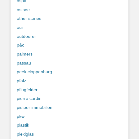
ospa
ostsee
other stories
oui
outdoorer
p&c
palmers
passau
peek cloppenburg
pfalz
pflugfelder
pierre cardin
pistoor immobilien
pkw
plastik
plexiglas