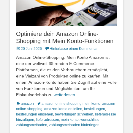
Optimiere dein Amazon Online-
Shopping mit Mein Konto-Funktionen
Posted
20 Juni 2026
Hinterlasse einen Kommentar
on
Amazon Online-Shopping: Mein Konto Amazon ist
eine der weltweit führenden E-Commerce-
Plattformen, die es den Verbrauchern ermöglicht,
eine Vielzahl von Produkten online zu kaufen. Mit
einem Amazon-Konto haben Sie Zugriff auf eine Fülle
von Funktionen und Möglichkeiten, um Ihr
Einkaufserlebnis zu
weiterlesen…
Kategorien
Schlagworte
amazon
amazon online shopping mein konto
,
amazon
online-shopping
,
amazon-konto erstellen
,
bestellungen
,
bestellungen einsehen
,
bewertungen schreiben
,
lieferadresse
hinzufügen
,
lieferadressen
,
mein konto
,
wunschliste
,
zahlungsmethoden
,
zahlungsmethoden hinterlegen