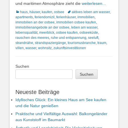
und maritimen Atmosphäre zieht die
weiterlesen…
Kategorien
Schlagworte
haus
,
häuser
,
kaufen
,
ostsee
aktives leben am wasser
,
apartments
,
feriendomizil
,
ferienhäuser
,
immobilien
,
immobilien an der ostsee
,
immobilien ostsee kaufen
,
immobilienangebote an der ostsee
,
leben am wasser
,
lebensqualität
,
meerblick
,
ostsee kaufen
,
ostseeküste
,
rauschen des meeres
,
ruhe und entspannung
,
seeluft
,
strandnähe
,
strandspaziergänge
,
tourismusbranche
,
traum
,
villen
,
wasser
,
wohnsitz
,
zukunftsinvestitionen
Suchen
Suchen
Neueste Beiträge
Idyllisches Glück: Ein kleines Haus am See kaufen
und die Natur genießen
Praktische und Vielfältige Auswahl: Balkongeländer
aus Kunststoff im Baumarkt
Ästhetik und Langlebigkeit: Die Vielseitigkeit von