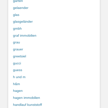
garten
gelaender
glas
glasgeländer
gmbh
graf immobilien
grau
grauer
greetsiel
gucci
guess
h und m
h&m
hagen
hagen immobilien
handlauf kunststoff