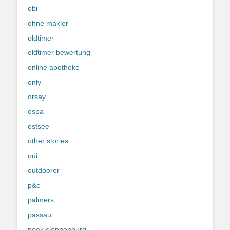
obi
ohne makler
oldtimer
oldtimer bewertung
online apotheke
only
orsay
ospa
ostsee
other stories
oui
outdoorer
p&c
palmers
passau
peek cloppenburg