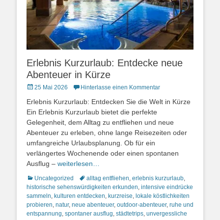
Erlebnis Kurzurlaub: Entdecke neue
Abenteuer in Kürze
Posted
25 Mai 2026
Hinterlasse einen Kommentar
on
Erlebnis Kurzurlaub: Entdecken Sie die Welt in Kürze
Ein Erlebnis Kurzurlaub bietet die perfekte
Gelegenheit, dem Alltag zu entfliehen und neue
Abenteuer zu erleben, ohne lange Reisezeiten oder
umfangreiche Urlaubsplanung. Ob für ein
verlängertes Wochenende oder einen spontanen
Ausflug –
weiterlesen…
Kategorien
Schlagworte
Uncategorized
alltag entfliehen
,
erlebnis kurzurlaub
,
historische sehenswürdigkeiten erkunden
,
intensive eindrücke
sammeln
,
kulturen entdecken
,
kurzreise
,
lokale köstlichkeiten
probieren
,
natur
,
neue abenteuer
,
outdoor-abenteuer
,
ruhe und
entspannung
,
spontaner ausflug
,
städtetrips
,
unvergessliche