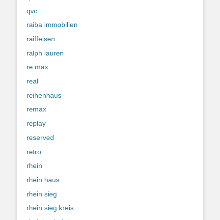
qvc
raiba immobilien
raiffeisen
ralph lauren
re max
real
reihenhaus
remax
replay
reserved
retro
rhein
rhein haus
rhein sieg
rhein sieg kreis