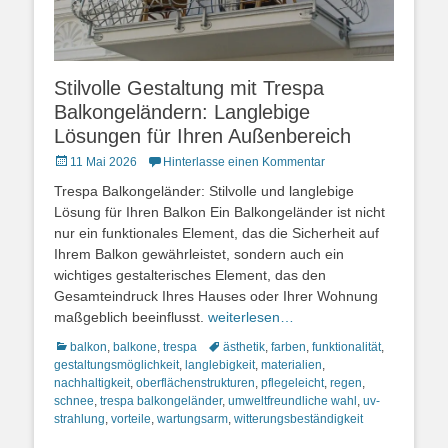
Stilvolle Gestaltung mit Trespa
Balkongeländern: Langlebige
Lösungen für Ihren Außenbereich
Posted
11 Mai 2026
Hinterlasse einen Kommentar
on
Trespa Balkongeländer: Stilvolle und langlebige
Lösung für Ihren Balkon Ein Balkongeländer ist nicht
nur ein funktionales Element, das die Sicherheit auf
Ihrem Balkon gewährleistet, sondern auch ein
wichtiges gestalterisches Element, das den
Gesamteindruck Ihres Hauses oder Ihrer Wohnung
maßgeblich beeinflusst.
weiterlesen…
Kategorien
Schlagworte
balkon
,
balkone
,
trespa
ästhetik
,
farben
,
funktionalität
,
gestaltungsmöglichkeit
,
langlebigkeit
,
materialien
,
nachhaltigkeit
,
oberflächenstrukturen
,
pflegeleicht
,
regen
,
schnee
,
trespa balkongeländer
,
umweltfreundliche wahl
,
uv-
strahlung
,
vorteile
,
wartungsarm
,
witterungsbeständigkeit