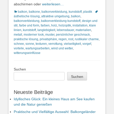
abschirmen oder
weiterlesen…
Kategorien
Schlagworte
balkon
,
balkone
,
balkonverkleidung
,
kunststoff
,
plastik
ästhetische lösung
,
attraktive umgebung
,
balkon
,
balkonverkleidung
,
balkonverkleidung kunststoff
,
design und
stil
,
farbe und form
,
farben
,
holz
,
holzoptik
,
installation
,
klare
linien
,
kunststoff
,
langlebigkeit
,
lebensdauer
,
materialien
,
metall
,
moderner look
,
muster
,
persönlicher geschmack
,
praktische lösung
,
privatsphäre
,
regen
,
rost
,
rustikaler charme
,
schnee
,
sonne
,
texturen
,
verrottung
,
vielseitigkeit
,
vorgef
,
vorteile
,
wartungsarbeiten
,
wind und wetter
,
witterungseinflüsse
Suchen
Suchen
Neueste Beiträge
Idyllisches Glück: Ein kleines Haus am See kaufen
und die Natur genießen
Praktische und Vielfältige Auswahl: Balkongeländer