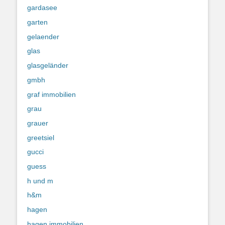
gardasee
garten
gelaender
glas
glasgeländer
gmbh
graf immobilien
grau
grauer
greetsiel
gucci
guess
h und m
h&m
hagen
hagen immobilien