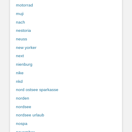
motorrad
muji
nach
nestoria
neuss
new yorker
next
nienburg
nike
nkd
nord ostsee sparkasse
norden
nordsee
nordsee urlaub
nospa
november