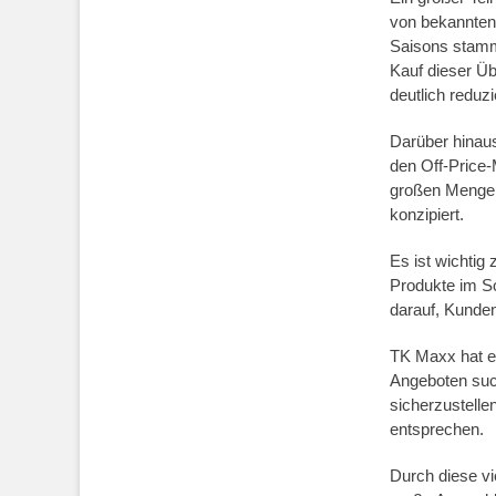
von bekannten
Saisons stamm
Kauf dieser Ü
deutlich reduz
Darüber hinaus
den Off-Price-
großen Mengen 
konzipiert.
Es ist wichtig
Produkte im So
darauf, Kunde
TK Maxx hat ei
Angeboten suc
sicherzustelle
entsprechen.
Durch diese v