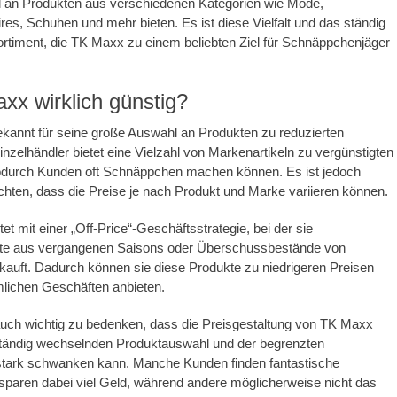
 an Produkten aus verschiedenen Kategorien wie Mode,
s, Schuhen und mehr bieten. Es ist diese Vielfalt und das ständig
rtiment, die TK Maxx zu einem beliebten Ziel für Schnäppchenjäger
xx wirklich günstig?
kannt für seine große Auswahl an Produkten zu reduzierten
inzelhändler bietet eine Vielzahl von Markenartikeln zu vergünstigten
odurch Kunden oft Schnäppchen machen können. Es ist jedoch
chten, dass die Preise je nach Produkt und Marke variieren können.
et mit einer „Off-Price“-Geschäftsstrategie, bei der sie
e aus vergangenen Saisons oder Überschussbestände von
fkauft. Dadurch können sie diese Produkte zu niedrigeren Preisen
mlichen Geschäften anbieten.
auch wichtig zu bedenken, dass die Preisgestaltung von TK Maxx
ständig wechselnden Produktauswahl und der begrenzten
 stark schwanken kann. Manche Kunden finden fantastische
paren dabei viel Geld, während andere möglicherweise nicht das