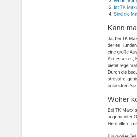
Woher kom
Ist TK Maxx
Sind die M
Kann man
Ja, bei TK Max
der es Kunden
eine große Au
Accessoires, 
bietet regelm
Durch die bequ
stressfrei gen
entdecken Sie 
Woher k
Bei TK Maxx s
sogenannter Of
Herstellern zu
Ein großer Te