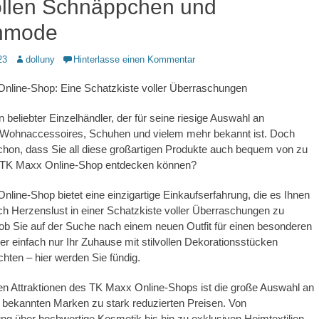
ollen Schnäppchen und
nmode
Autor
23
dolluny
Hinterlasse einen Kommentar
nline-Shop: Eine Schatzkiste voller Überraschungen
 beliebter Einzelhändler, der für seine riesige Auswahl an
ohnaccessoires, Schuhen und vielem mehr bekannt ist. Doch
hon, dass Sie all diese großartigen Produkte auch bequem von zu
 TK Maxx Online-Shop entdecken können?
line-Shop bietet eine einzigartige Einkaufserfahrung, die es Ihnen
ch Herzenslust in einer Schatzkiste voller Überraschungen zu
 ob Sie auf der Suche nach einem neuen Outfit für einen besonderen
er einfach nur Ihr Zuhause mit stilvollen Dekorationsstücken
ten – hier werden Sie fündig.
en Attraktionen des TK Maxx Online-Shops ist die große Auswahl an
 bekannten Marken zu stark reduzierten Preisen. Von
ng über hochwertige Kosmetik bis hin zu exklusiven Heimtextilien