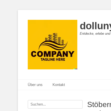
dollun
Entdecke, erlebe und
Primäres Menü
Zum
Über uns
Kontakt
Inhalt
springen
Suche
Stöber
nach: