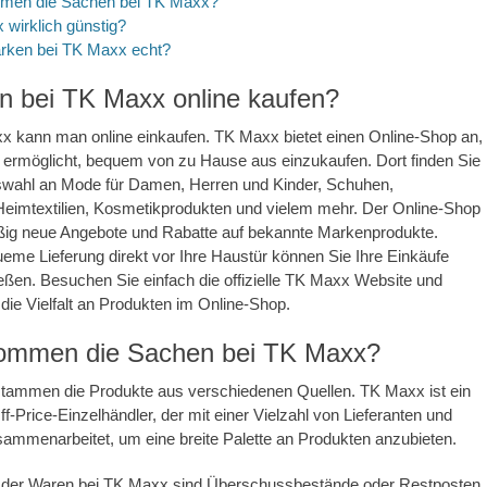
men die Sachen bei TK Maxx?
 wirklich günstig?
arken bei TK Maxx echt?
 bei TK Maxx online kaufen?
x kann man online einkaufen. TK Maxx bietet einen Online-Shop an,
 ermöglicht, bequem von zu Hause aus einzukaufen. Dort finden Sie
swahl an Mode für Damen, Herren und Kinder, Schuhen,
Heimtextilien, Kosmetikprodukten und vielem mehr. Der Online-Shop
äßig neue Angebote und Rabatte auf bekannte Markenprodukte.
eme Lieferung direkt vor Ihre Haustür können Sie Ihre Einkäufe
ießen. Besuchen Sie einfach die offizielle TK Maxx Website und
die Vielfalt an Produkten im Online-Shop.
ommen die Sachen bei TK Maxx?
tammen die Produkte aus verschiedenen Quellen. TK Maxx ist ein
f-Price-Einzelhändler, der mit einer Vielzahl von Lieferanten und
sammenarbeitet, um eine breite Palette an Produkten anzubieten.
il der Waren bei TK Maxx sind Überschussbestände oder Restposten