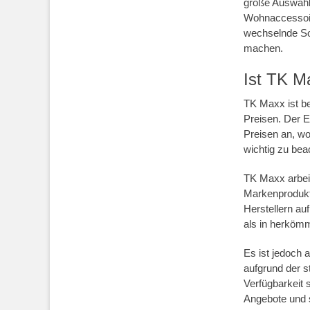
große Auswahl
Wohnaccessoire
wechselnde So
machen.
Ist TK Ma
TK Maxx ist be
Preisen. Der E
Preisen an, w
wichtig zu bea
TK Maxx arbeit
Markenprodukt
Herstellern au
als in herköm
Es ist jedoch 
aufgrund der 
Verfügbarkeit
Angebote und s