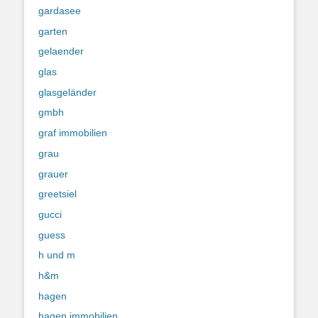
gardasee
garten
gelaender
glas
glasgeländer
gmbh
graf immobilien
grau
grauer
greetsiel
gucci
guess
h und m
h&m
hagen
hagen immobilien