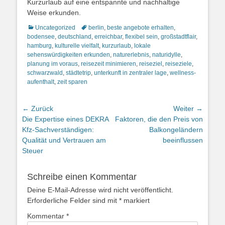
Kurzurlaub auf eine entspannte und nachhaltige
Weise erkunden.
Kategorien
Schlagworte
Uncategorized
berlin
,
beste angebote erhalten
,
bodensee
,
deutschland
,
erreichbar
,
flexibel sein
,
großstadtflair
,
hamburg
,
kulturelle vielfalt
,
kurzurlaub
,
lokale
sehenswürdigkeiten erkunden
,
naturerlebnis
,
naturidylle
,
planung im voraus
,
reisezeit minimieren
,
reiseziel
,
reiseziele
,
schwarzwald
,
städtetrip
,
unterkunft in zentraler lage
,
wellness-
aufenthalt
,
zeit sparen
Beitragsnavigation
← Zurück
Weiter →
Vorheriger
Nächster
Die Expertise eines DEKRA
Faktoren, die den Preis von
Beitrag:
Beitrag:
Kfz-Sachverständigen:
Balkongeländern
Qualität und Vertrauen am
beeinflussen
Steuer
Schreibe einen Kommentar
Deine E-Mail-Adresse wird nicht veröffentlicht.
Erforderliche Felder sind mit
*
markiert
Kommentar
*