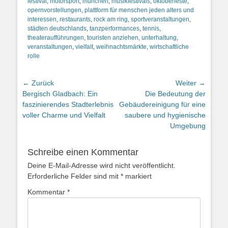
festival
,
motorsport
,
münchen
,
musikfestivals
,
oktoberfeste
,
opernvorstellungen
,
plattform für menschen jeden alters und
interessen
,
restaurants
,
rock am ring
,
sportveranstaltungen
,
städten deutschlands
,
tanzperformances
,
tennis
,
theateraufführungen
,
touristen anziehen
,
unterhaltung
,
veranstaltungen
,
vielfalt
,
weihnachtsmärkte
,
wirtschaftliche
rolle
Beitragsnavigation
← Zurück
Weiter →
Vorheriger
Nächster
Bergisch Gladbach: Ein
Die Bedeutung der
Beitrag:
Beitrag:
faszinierendes Stadterlebnis
Gebäudereinigung für eine
voller Charme und Vielfalt
saubere und hygienische
Umgebung
Schreibe einen Kommentar
Deine E-Mail-Adresse wird nicht veröffentlicht.
Erforderliche Felder sind mit
*
markiert
Kommentar
*