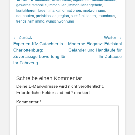
gewerbeimmobilie
,
immobilien
,
immobilienangebote
,
kontaktieren
,
lagen
,
marktinformationen
,
mietwohnung
,
neubauten
,
preisklassen
,
region
,
suchfunktionen
,
traumhaus
,
trends
,
vrm immo
,
wunschwohnung
Beitragsnavigation
← Zurück
Weiter →
Vorheriger
Nächster
Experten-Kfz-Gutachter in
Moderne Eleganz: Edelstahl
Beitrag:
Beitrag:
Charlottenburg:
Geländer und Handläufe für
Zuverlässige Bewertung für
Ihr Zuhause
Ihr Fahrzeug
Schreibe einen Kommentar
Deine E-Mail-Adresse wird nicht veröffentlicht.
Erforderliche Felder sind mit
*
markiert
Kommentar
*