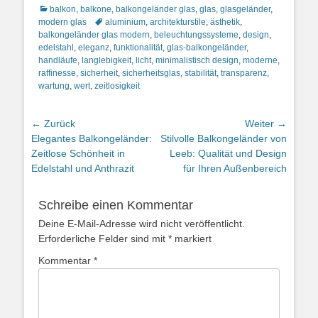
Kategorien
balkon
,
balkone
,
balkongeländer glas
,
glas
,
glasgeländer
,
Schlagworte
modern glas
aluminium
,
architekturstile
,
ästhetik
,
balkongeländer glas modern
,
beleuchtungssysteme
,
design
,
edelstahl
,
eleganz
,
funktionalität
,
glas-balkongeländer
,
handläufe
,
langlebigkeit
,
licht
,
minimalistisch design
,
moderne
,
raffinesse
,
sicherheit
,
sicherheitsglas
,
stabilität
,
transparenz
,
wartung
,
wert
,
zeitlosigkeit
Beitragsnavigation
← Zurück
Weiter →
Vorheriger
Nächster
Elegantes Balkongeländer:
Stilvolle Balkongeländer von
Beitrag:
Beitrag:
Zeitlose Schönheit in
Leeb: Qualität und Design
Edelstahl und Anthrazit
für Ihren Außenbereich
Schreibe einen Kommentar
Deine E-Mail-Adresse wird nicht veröffentlicht.
Erforderliche Felder sind mit
*
markiert
Kommentar
*