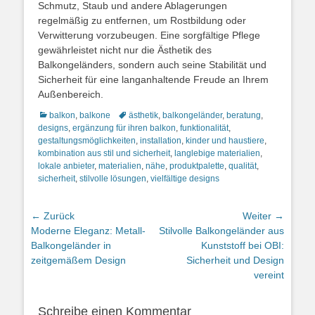
Schmutz, Staub und andere Ablagerungen
regelmäßig zu entfernen, um Rostbildung oder
Verwitterung vorzubeugen. Eine sorgfältige Pflege
gewährleistet nicht nur die Ästhetik des
Balkongeländers, sondern auch seine Stabilität und
Sicherheit für eine langanhaltende Freude an Ihrem
Außenbereich.
Kategorien
Schlagworte
balkon
,
balkone
ästhetik
,
balkongeländer
,
beratung
,
designs
,
ergänzung für ihren balkon
,
funktionalität
,
gestaltungsmöglichkeiten
,
installation
,
kinder und haustiere
,
kombination aus stil und sicherheit
,
langlebige materialien
,
lokale anbieter
,
materialien
,
nähe
,
produktpalette
,
qualität
,
sicherheit
,
stilvolle lösungen
,
vielfältige designs
Beitragsnavigation
← Zurück
Weiter →
Vorheriger
Nächster
Moderne Eleganz: Metall-
Stilvolle Balkongeländer aus
Beitrag:
Beitrag:
Balkongeländer in
Kunststoff bei OBI:
zeitgemäßem Design
Sicherheit und Design
vereint
Schreibe einen Kommentar