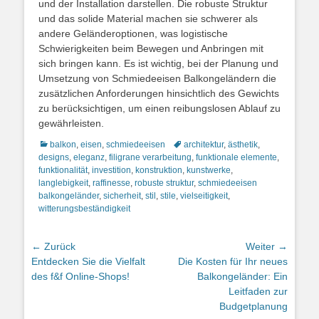
und der Installation darstellen. Die robuste Struktur
und das solide Material machen sie schwerer als
andere Geländeroptionen, was logistische
Schwierigkeiten beim Bewegen und Anbringen mit
sich bringen kann. Es ist wichtig, bei der Planung und
Umsetzung von Schmiedeeisen Balkongeländern die
zusätzlichen Anforderungen hinsichtlich des Gewichts
zu berücksichtigen, um einen reibungslosen Ablauf zu
gewährleisten.
Kategorien
Schlagworte
balkon
,
eisen
,
schmiedeeisen
architektur
,
ästhetik
,
designs
,
eleganz
,
filigrane verarbeitung
,
funktionale elemente
,
funktionalität
,
investition
,
konstruktion
,
kunstwerke
,
langlebigkeit
,
raffinesse
,
robuste struktur
,
schmiedeeisen
balkongeländer
,
sicherheit
,
stil
,
stile
,
vielseitigkeit
,
witterungsbeständigkeit
Beitragsnavigation
← Zurück
Weiter →
Vorheriger
Nächster
Entdecken Sie die Vielfalt
Die Kosten für Ihr neues
Beitrag:
Beitrag:
des f&f Online-Shops!
Balkongeländer: Ein
Leitfaden zur
Budgetplanung