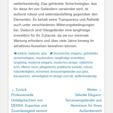
wetterbeständig. Das gehärtete Sicherheitsglas, das
für diese Art von Geländern verwendet wird, ist
äußerst robust und widerstandsfähig gegenüber den
Elementen. Es behält seine Transparenz und Ästhetik
auch unter verschiedenen Witterungsbedingungen
bei. Dadurch sind Glasgeländer eine langfristige
Investition für Ihr Zuhause, da sie nur minimale
Wartung erfordern und über viele Jahre hinweg ihr
attraktives Aussehen bewahren können.
Kategorien
Schlagworte
balkon
,
balkone
,
glas
bruchsicher
,
eleganz
,
gehärtetes
sicherheitsglas
,
hausbesitzer
,
langfristige investition
,
langlebig
,
moderne eleganz
,
modernes design
,
natürliche
licht
,
offener raum
,
pflegeleicht
,
praktische vorteile
,
robust
,
rutschfestigkeit
,
sicherheit
,
terrassengeländer aus glas
,
transparenz
,
vielseitigkeit im design und stil
,
wetterbeständig
Beitragsnavigation
← Zurück
Weiter →
Vorheriger
Nächster
Professionelle
Stilvolle Eleganz:
Beitrag:
Beitrag:
Unfallgutachten von
Terrassengeländer aus
DEKRA: Expertise und
Aluminium für Ihren
Zuverlässigkeit vereint
Außenbereich